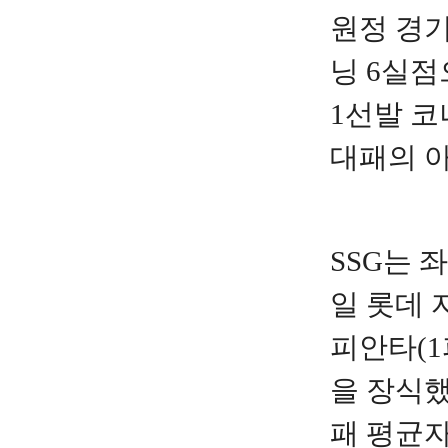
원정 경기
닝 6실점
1선발 코
대패의 
SSG
는
좌
일
롯데
피안타
(1
을
장식
패
평균