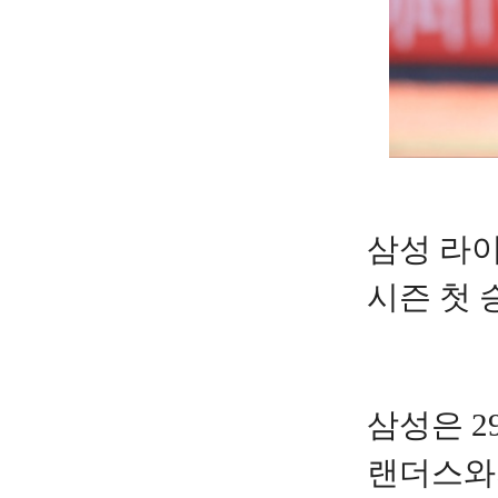
삼성 라
시즌 첫 
삼성은 
랜더스와