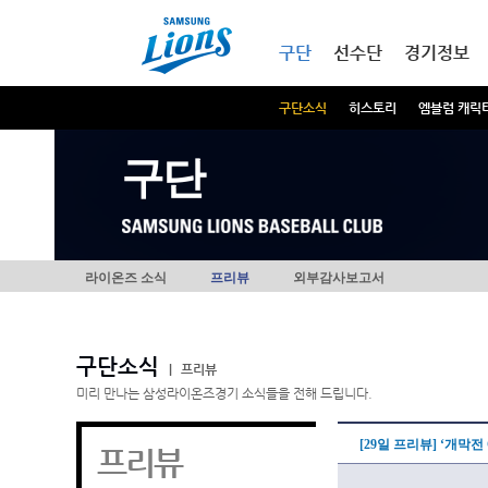
본문내용 바로가기
메인메뉴 바로가기
구단
선수단
경기정보
구단소식
히스토리
엠블럼 캐릭
구단
라이온즈 소식
프리뷰
외부감사보고서
구단소식
|
프리뷰
미리 만나는 삼성라이온즈경기 소식들을 전해 드립니다.
[29일 프리뷰] ‘개막전
프리뷰