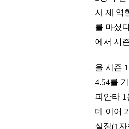
서 제 역
를 마셨다
에서 시즌
올 시즌 
4.54를
피안타 1
데 이어 
실점(1자