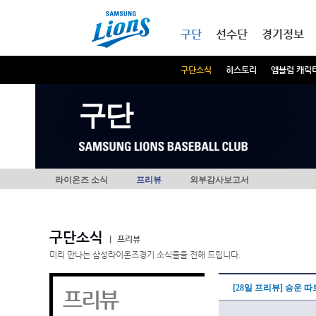
본문내용 바로가기
메인메뉴 바로가기
구단
선수단
경기정보
구단소식
히스토리
엠블럼 캐릭
구단
라이온즈 소식
프리뷰
외부감사보고서
구단소식
|
프리뷰
미리 만나는 삼성라이온즈경기 소식들을 전해 드립니다.
[28일 프리뷰] 승운
프리뷰