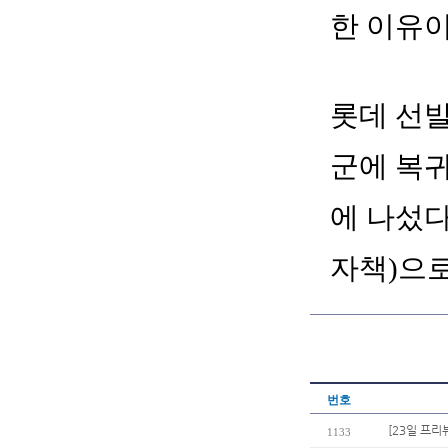
한 이유
롯데 선발
군에 복귀
에 나섰다
자책)으로
번호
[23일 프리
1133