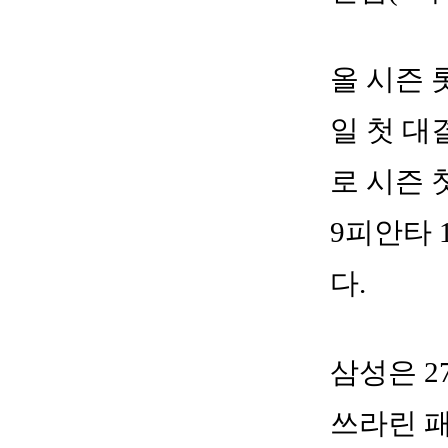
올 시즌 
일 첫 대
로 시즌 
9피안타 
다.
삼성은 2
쓰라린 패