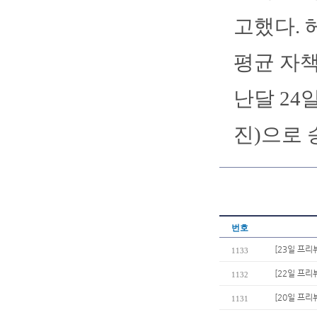
고했다. 
평균 자책
난달 24
진)으로 
번호
[23일 프리
1133
[22일 프
1132
[20일 프리
1131