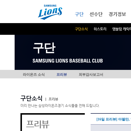
본문내용 바로가기
메인메뉴 바로가기
구단
선수단
경기정보
구단소식
히스토리
엠블럼 캐릭
구단
라이온즈 소식
프리뷰
외부감사보고서
구단소식
|
프리뷰
미리 만나는 삼성라이온즈경기 소식들을 전해 드립니다.
[16일 프리뷰] 아델만
프리뷰