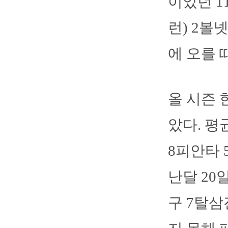
이었던 1
런) 2볼
에 오를 
올 시즌 
았다. 평균
8피안타 
난달 20
구 7탈삼