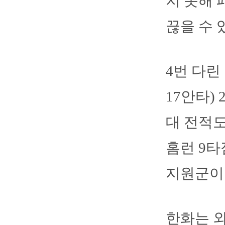
지 못해 
끊을 수 
4번 다린
17안타)
대 전적도 
홈런 9
지원군이 
한화는 외