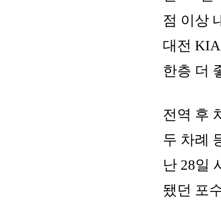
점 이상 
대전 KI
한층 더 
전역 후 
두 차례 
난 28일
됐던 포수