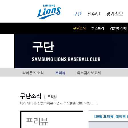
본문내용 바로가기
메인메뉴 바로가기
구단
선수단
경기정보
구단소식
히스토리
엠블럼 캐릭
구단
라이온즈 소식
프리뷰
외부감사보고서
구단소식
|
프리뷰
미리 만나는 삼성라이온즈경기 소식들을 전해 드립니다.
[30일 프리뷰] 예비역
프리뷰