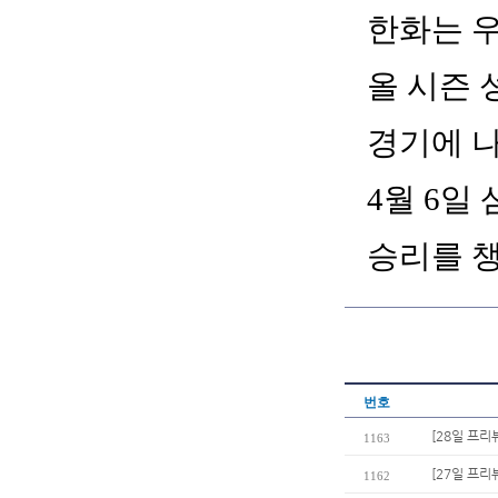
한화는 우
올 시즌 성
경기에 나
4월 6일
승리를 
번호
[28일 프리
1163
[27일 프리
1162