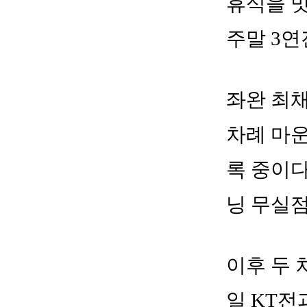
휴식을 맛
주말 3연
좌완 최채
차례 마운
록 중이다
닝 무실점
이후 두 
일 KT전