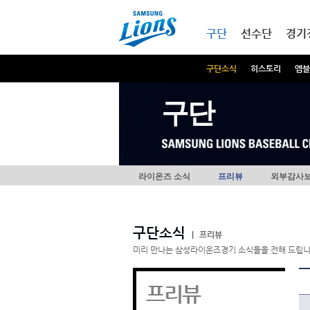
본문내용 바로가기
메인메뉴 바로가기
구단
선수단
경기
구단소식
히스토리
엠블
구단
라이온즈 소식
프리뷰
외부감사
구단소식
|
프리뷰
미리 만나는 삼성라이온즈경기 소식들을 전해 드립니
프리뷰