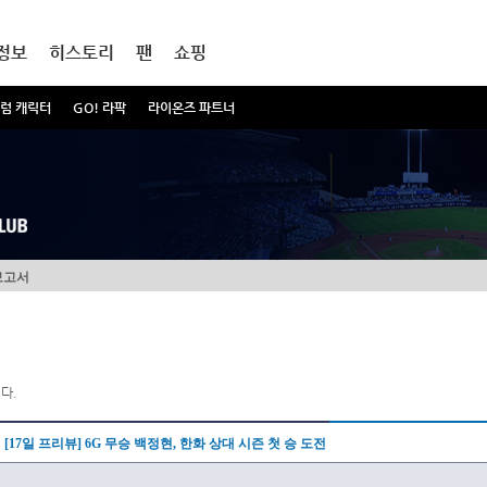
정보
히스토리
팬
쇼핑
럼 캐릭터
GO! 라팍
라이온즈 파트너
보고서
다.
[17일 프리뷰] 6G 무승 백정현, 한화 상대 시즌 첫 승 도전