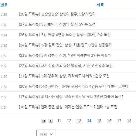
번호
제목
[28일 프리뷰] ‘승승승승승’ 삼성의 질주, 5강 보인다
1163
[27일 프리뷰] ‘5강 보인다’ 삼성의 질주, 5연승 도전
1162
[26일 프리뷰] ‘5강 싸움’ 4연승 노리는 삼성…원태인 9승 도전
1161
[24일 프리뷰] '5강 길목 진입' 삼성, 키움 잡고 3연승 성공할까
1160
[23일 프리뷰] ‘5위 맹추격’ 삼성, ‘좌완’ 이승현이 2연승 이끌까
1159
[22일 프리뷰] 다시 선발 기회 잡은 양창섭, 시즌 첫 선발승 도전
1158
[21일 프리뷰] ‘5위 맹추격’ 삼성, 가라비토 내세워 5연승 도전
1157
[20일 프리뷰] 삼성, 원태인 내세워 위닝시리즈-4연승 두 마리 토끼 노린다
1156
[17일 프리뷰] 잘 나가는 삼성, 좌승현 앞세워 롯데 3연전 싹쓸이 도전?
1155
[16일 프리뷰] 연패 끊은 삼성, 이제는 연승 모드…최원태 7승 도전
1154
11
12
13
14
15
16
17
18