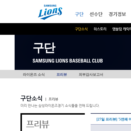
본문내용 바로가기
메인메뉴 바로가기
구단
선수단
경기정보
구단소식
히스토리
엠블럼 캐릭
구단
라이온즈 소식
프리뷰
외부감사보고서
구단소식
|
프리뷰
미리 만나는 삼성라이온즈경기 소식들을 전해 드립니다.
[27일 프리뷰] '5연
프리뷰