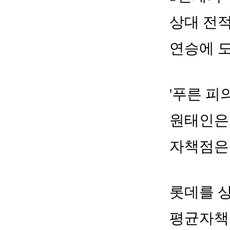
상대 전적
연승에 
'푸른 피
원태인은 
자책점은 3
롯데를 상
평균자책점