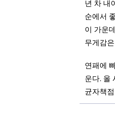
년 차 내
순에서 
이 가운데
무게감은 
연패에 빠
운다. 올
균자책점은