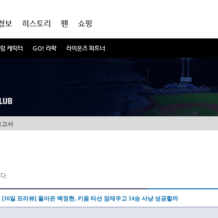
정보
히스토리
팬
쇼핑
럼 캐릭터
GO! 라팍
라이온즈 파트너
보고서
다.
[16일 프리뷰] 돌아온 백정현, 키움 타선 잠재우고 14승 사냥 성공할까