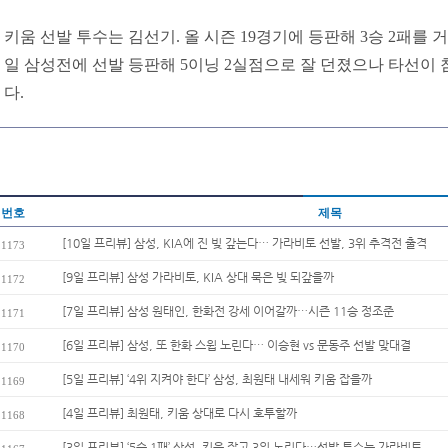
키움 선발 투수는 김선기. 올 시즌 19경기에 등판해 3승 2패를 거뒀다
일 삼성전에 선발 등판해 5이닝 2실점으로 잘 던졌으나 타선이
다.
번호
제목
[10일 프리뷰] 삼성, KIA에 진 빚 갚는다… 가라비토 선발, 3위 추격전 출격
1173
[9일 프리뷰] 삼성 가라비토, KIA 상대 묵은 빚 되갚을까
1172
[7일 프리뷰] 삼성 원태인, 한화전 강세 이어갈까…시즌 11승 정조준
1171
[6일 프리뷰] 삼성, 또 한화 스윕 노린다… 이승현 vs 문동주 선발 맞대결
1170
[5일 프리뷰] ‘4위 지켜야 한다’ 삼성, 최원태 내세워 키움 잡을까
1169
[4일 프리뷰] 최원태, 키움 상대로 다시 호투할까
1168
[3일 프리뷰] ‘5승 1패’ 삼성, 키움 잡고 3위 노린다…선발 투수는 가라비토