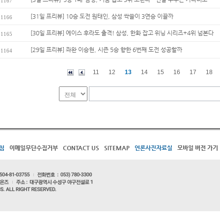
1167
[31일 프리뷰] 10승 도전 원태인, 삼성 싹쓸이 3연승 이끌까
1166
[30일 프리뷰] 에이스 후라도 출격! 삼성, 한화 잡고 위닝 시리즈+4위 넘본다
1165
[29일 프리뷰] 좌완 이승현, 시즌 5승 향한 6번째 도전 성공할까
1164
11
12
13
14
15
16
17
18
침
이메일무단수집거부
CONTACT US
SITEMAP
언론사진자료실
모바일 버전 가기