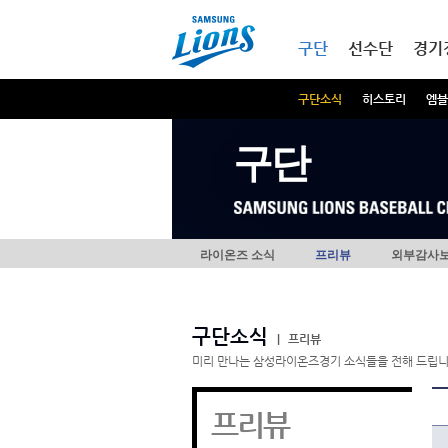
본문내용 바로가기
메인메뉴 바로가기
구단
선수단
경기
구단소식
히스토리
엠블
구단
라이온즈 소식
프리뷰
외부감사
구단소식
|
프리뷰
미리 만나는 삼성라이온즈경기 소식들을 전해 드립니
프리뷰