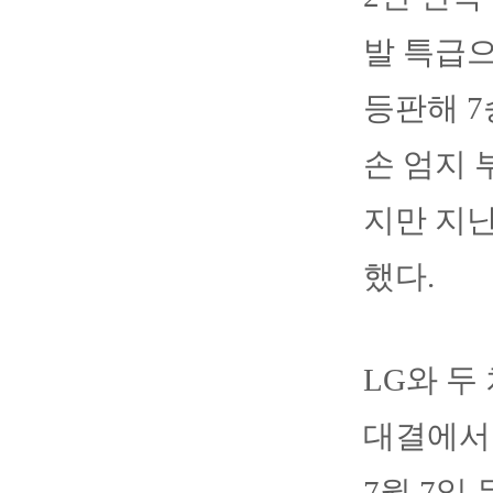
발 특급으
등판해 7
손 엄지 
지만 지난
했다.
LG와 두
대결에서 
7월 7일