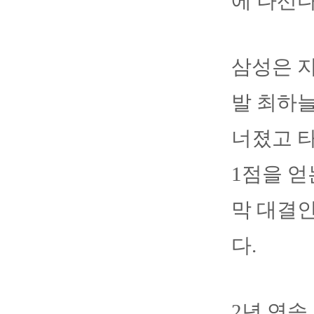
에 나선다
삼성은 지
발 최하늘
너졌고 타
1점을 얻
막 대결인
다.
2년 연속