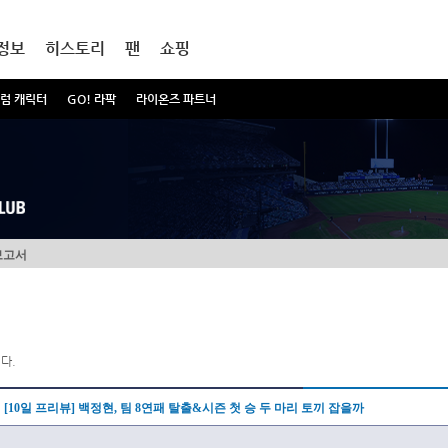
정보
히스토리
팬
쇼핑
럼 캐릭터
GO! 라팍
라이온즈 파트너
보고서
다.
[10일 프리뷰] 백정현, 팀 8연패 탈출&시즌 첫 승 두 마리 토끼 잡을까