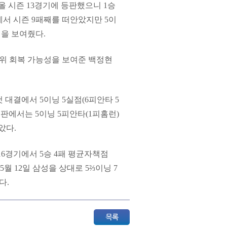
올 시즌 13경기에 등판했으니 1승
기에서 시즌 9패째를 떠안았지만 5이
성을 보여줬다.
 구위 회복 가능성을 보여준 백정현
 첫 대결에서 5이닝 5실점(6피안타 5
등판에서는 5이닝 5피안타(1피홈런)
았다.
16경기에서 5승 4패 평균자책점
5월 12일 삼성을 상대로 5⅔이닝 7
다.