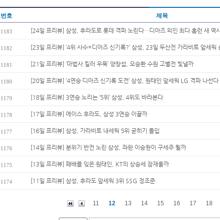
번호
제목
[24일 프리뷰] 삼성, 후라도로 롯데 격파 노린다…디아즈 외인 최다 홈런 새 역사
1183
[23일 프리뷰] ‘4위 사수+디아즈 신기록?’ 삼성, 23일 두산전 가라비토 앞세워 
1182
[21일 프리뷰] ‘마법사 킬러 우뚝’ 양창섭, 오승환 수원 고별전 빛낼까
1181
[20일 프리뷰] ‘4연승·디아즈 신기록 도전’ 삼성, 원태인 앞세워 LG 격파 나선다
1180
[18일 프리뷰] 3연승 노리는 ‘5위’ 삼성, 4위도 바라본다
1179
[17일 프리뷰] 에이스 후라도, 삼성 3연승 이끌까
1178
[16일 프리뷰] 삼성, 가라비토 내세워 5위 굳히기 돌입
1177
[14일 프리뷰] 분위기 반전 노린 삼성, 좌완 이승현이 구세주 될까
1176
[13일 프리뷰] 패배를 잊은 원태인, KT의 상승세 잠재울까
1175
[11일 프리뷰] 삼성, 후라도 앞세워 3위 SSG 정조준
1174
11
12
13
14
15
16
17
18