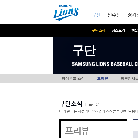
본문내용 바로가기
메인메뉴 바로가기
구단
선수단
경기
구단소식
히스토리
엠블
구단
라이온즈 소식
프리뷰
외부감사
구단소식
|
프리뷰
미리 만나는 삼성라이온즈경기 소식들을 전해 드립니
프리뷰