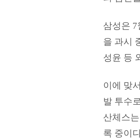
삼성은 7
을 과시 
성윤 등 
이에 맞서
발 투수로
산체스는 
록 중이다