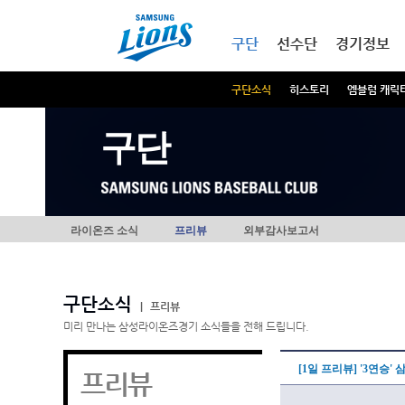
본문내용 바로가기
메인메뉴 바로가기
구단
선수단
경기정보
구단소식
히스토리
엠블럼 캐릭
구단
라이온즈 소식
프리뷰
외부감사보고서
구단소식
|
프리뷰
미리 만나는 삼성라이온즈경기 소식들을 전해 드립니다.
[1일 프리뷰] '3연승'
프리뷰