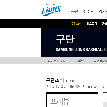
본문내용 바로가기
메인메뉴 바로가기
구단
선수단
경기
구단소식
히스토리
엠블
구단
라이온즈 소식
프리뷰
외부감사
구단소식
|
프리뷰
미리 만나는 삼성라이온즈경기 소식들을 전해 드립니
프리뷰