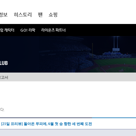
정보
히스토리
팬
쇼핑
럼 캐릭터
GO! 라팍
라이온즈 파트너
보고서
다.
[21일 프리뷰] 돌아온 푸피에, 6월 첫 승 향한 세 번째 도전