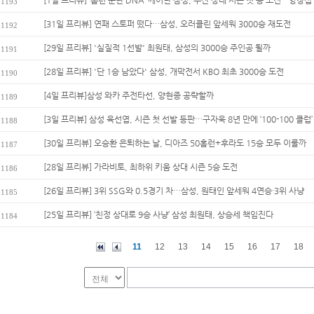
[1일 프리뷰] ‘홈런 군단 DNA’ 깨어난 삼성, 두산 상대 시즌 첫 승 도전…양창섭 
1193
[31일 프리뷰] 연패 스토퍼 떴다…삼성, 오러클린 앞세워 3000승 재도전
1192
[29일 프리뷰] '실질적 1선발' 최원태, 삼성의 3000승 주인공 될까
1191
[28일 프리뷰] '단 1승 남았다' 삼성, 개막전서 KBO 최초 3000승 도전
1190
[4일 프리뷰]삼성 와카 주전타선, 양현종 공략할까
1189
[3일 프리뷰] 삼성 육선엽, 시즌 첫 선발 등판…구자욱 8년 만에 ‘100-100 클럽’
1188
[30일 프리뷰] 오승환 은퇴하는 날, 디아즈 50홈런+후라도 15승 모두 이룰까
1187
[28일 프리뷰] 가라비토, 최하위 키움 상대 시즌 5승 도전
1186
[26일 프리뷰] 3위 SSG와 0.5경기 차…삼성, 원태인 앞세워 4연승·3위 사냥
1185
[25일 프리뷰] ‘친정 상대로 9승 사냥’ 삼성 최원태, 상승세 책임진다
1184
11
12
13
14
15
16
17
18