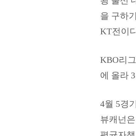
왕 출신 
을 구하기
KT전이다
KBO리그
에 올라 
4월 5경
뷰캐넌은 
평균자책