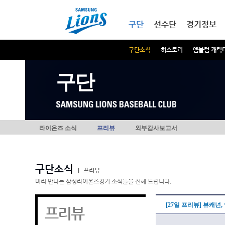
본문내용 바로가기
메인메뉴 바로가기
구단
선수단
경기정보
구단소식
히스토리
엠블럼 캐릭
구단
라이온즈 소식
프리뷰
외부감사보고서
구단소식
|
프리뷰
미리 만나는 삼성라이온즈경기 소식들을 전해 드립니다.
[27일 프리뷰] 뷰캐넌
프리뷰