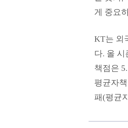
게 중요
KT는 외
다. 올 
책점은 5.
평균자책점
패(평균자