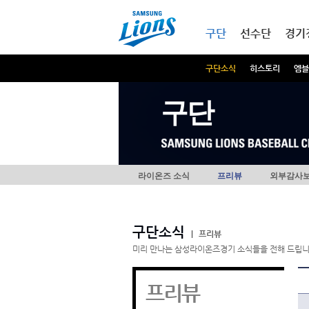
본문내용 바로가기
메인메뉴 바로가기
구단
선수단
경기
구단소식
히스토리
엠블
구단
라이온즈 소식
프리뷰
외부감사
구단소식
|
프리뷰
미리 만나는 삼성라이온즈경기 소식들을 전해 드립니
프리뷰