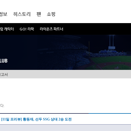
정보
히스토리
팬
쇼핑
럼 캐릭터
GO! 라팍
라이온즈 파트너
보고서
다.
[11일 프리뷰] 황동재, 선두 SSG 상대 2승 도전