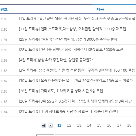
번호
제목
[1일 프리뷰] ‘홈런 군단 DNA’ 깨어난 삼성, 두산 상대 시즌 첫 승 도전…양창섭 
1193
[31일 프리뷰] 연패 스토퍼 떴다…삼성, 오러클린 앞세워 3000승 재도전
1192
[29일 프리뷰] '실질적 1선발' 최원태, 삼성의 3000승 주인공 될까
1191
[28일 프리뷰] '단 1승 남았다' 삼성, 개막전서 KBO 최초 3000승 도전
1190
[4일 프리뷰]삼성 와카 주전타선, 양현종 공략할까
1189
[3일 프리뷰] 삼성 육선엽, 시즌 첫 선발 등판…구자욱 8년 만에 ‘100-100 클럽’
1188
[30일 프리뷰] 오승환 은퇴하는 날, 디아즈 50홈런+후라도 15승 모두 이룰까
1187
[28일 프리뷰] 가라비토, 최하위 키움 상대 시즌 5승 도전
1186
[26일 프리뷰] 3위 SSG와 0.5경기 차…삼성, 원태인 앞세워 4연승·3위 사냥
1185
[25일 프리뷰] ‘친정 상대로 9승 사냥’ 삼성 최원태, 상승세 책임진다
1184
11
12
13
14
15
16
17
18