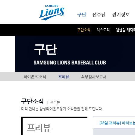
본문내용 바로가기
메인메뉴 바로가기
구단
선수단
경기정보
구단소식
히스토리
엠블럼 캐릭
구단
라이온즈 소식
프리뷰
외부감사보고서
구단소식
|
프리뷰
미리 만나는 삼성라이온즈경기 소식들을 전해 드립니다.
[28일 프리뷰] 미리보
프리뷰