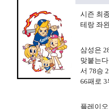
시즌 최종
테랑 좌완
삼성은 
맞붙는다.
서 78승 
66패로 
플레이오