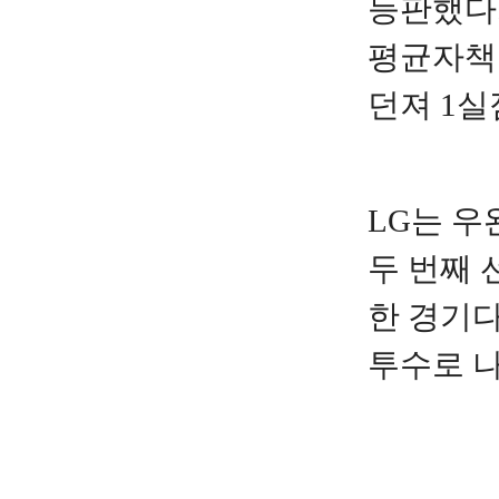
등판했다.
평균자책점
던져 1실
LG는 우
두 번째 
한 경기다
투수로 나