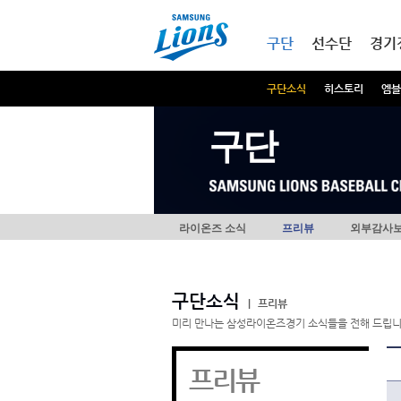
본문내용 바로가기
메인메뉴 바로가기
구단
선수단
경기
구단소식
히스토리
엠블
구단
라이온즈 소식
프리뷰
외부감사
구단소식
|
프리뷰
미리 만나는 삼성라이온즈경기 소식들을 전해 드립니
프리뷰