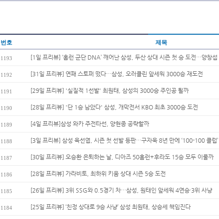
번호
제목
[1일 프리뷰] ‘홈런 군단 DNA’ 깨어난 삼성, 두산 상대 시즌 첫 승 도전…양창섭 
1193
[31일 프리뷰] 연패 스토퍼 떴다…삼성, 오러클린 앞세워 3000승 재도전
1192
[29일 프리뷰] '실질적 1선발' 최원태, 삼성의 3000승 주인공 될까
1191
[28일 프리뷰] '단 1승 남았다' 삼성, 개막전서 KBO 최초 3000승 도전
1190
[4일 프리뷰]삼성 와카 주전타선, 양현종 공략할까
1189
[3일 프리뷰] 삼성 육선엽, 시즌 첫 선발 등판…구자욱 8년 만에 ‘100-100 클럽’
1188
[30일 프리뷰] 오승환 은퇴하는 날, 디아즈 50홈런+후라도 15승 모두 이룰까
1187
[28일 프리뷰] 가라비토, 최하위 키움 상대 시즌 5승 도전
1186
[26일 프리뷰] 3위 SSG와 0.5경기 차…삼성, 원태인 앞세워 4연승·3위 사냥
1185
[25일 프리뷰] ‘친정 상대로 9승 사냥’ 삼성 최원태, 상승세 책임진다
1184