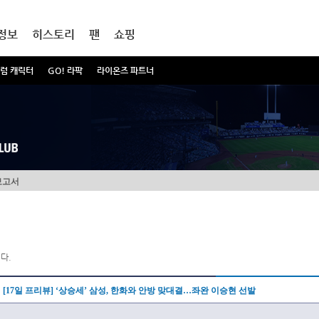
정보
히스토리
팬
쇼핑
럼 캐릭터
GO! 라팍
라이온즈 파트너
보고서
다.
[17일 프리뷰] ‘상승세’ 삼성, 한화와 안방 맞대결…좌완 이승현 선발