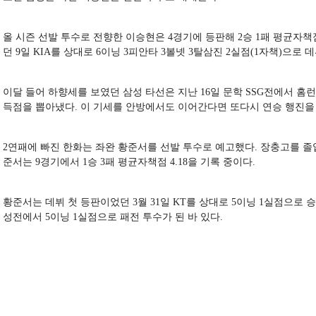
올 시즌 선발 투수로 전향한 이승현은 4경기에 등판해 2승 1패 평균자책점
던 9일 KIA를 상대로 6이닝 3피안타 3볼넷 3탈삼진 2실점(1자책)으로
이달 들어 하향세를 보였던 삼성 타선은 지난 16일 문학 SSG전에서 홈런
득점을 뽑아냈다. 이 기세를 안방에서도 이어간다면 또다시 연승 행진을
2연패에 빠진 한화는 좌완 황준서를 선발 투수로 예고했다. 장충고를 졸업
준서는 9경기에서 1승 3패 평균자책점 4.18을 기록 중이다.
황준서는
데뷔
첫
등판이었던
3
월
31
일
KT
를
상대로
5
이닝
1
실점으로
승
성전에서
5
이닝
1
실점으로
패전
투수가
된
바
있다
.