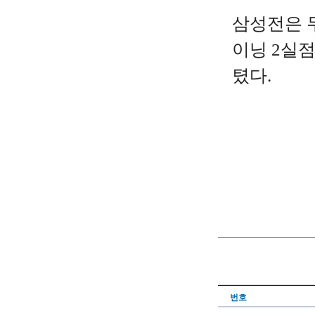
삼성전은 두
이닝 2실점
텼다.
번호