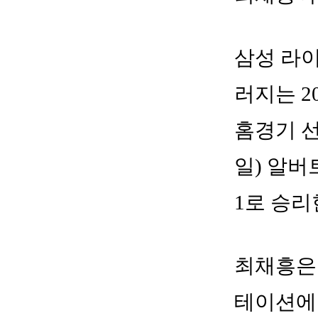
삼성 라
러지는 2
홈경기 선
일) 알버
1로 승리
최채흥은 
테이션에 