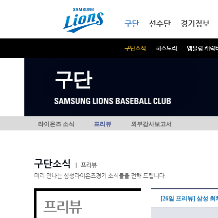
본문내용 바로가기
메인메뉴 바로가기
구단
선수단
경기정보
구단소식
히스토리
엠블럼 캐릭
구단
라이온즈 소식
프리뷰
외부감사보고서
구단소식
|
프리뷰
미리 만나는 삼성라이온즈경기 소식들을 전해 드립니다.
[26일 프리뷰] 삼성 
프리뷰