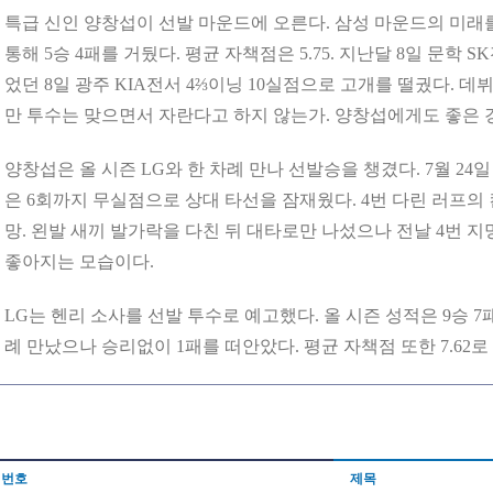
특급 신인 양창섭이 선발 마운드에 오른다. 삼성 마운드의 미래
통해 5승 4패를 거뒀다. 평균 자책점은 5.75. 지난달 8일 문학 
었던 8일 광주 KIA전서 4⅔이닝 10실점으로 고개를 떨궜다. 데
만 투수는 맞으면서 자란다고 하지 않는가. 양창섭에게도 좋은 경
양창섭은 올 시즌 LG와 한 차례 만나 선발승을 챙겼다. 7월 24
은 6회까지 무실점으로 상대 타선을 잠재웠다. 4번 다린 러프의
망. 왼발 새끼 발가락을 다친 뒤 대타로만 나섰으나 전날 4번 
좋아지는 모습이다.
LG는 헨리 소사를 선발 투수로 예고했다. 올 시즌 성적은 9승 7패(
례 만났으나 승리없이 1패를 떠안았다. 평균 자책점 또한 7.62로
번호
제목