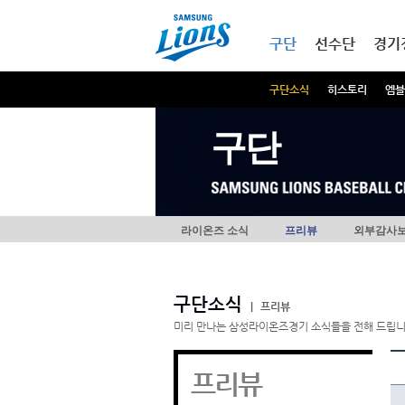
본문내용 바로가기
메인메뉴 바로가기
구단
선수단
경기
구단소식
히스토리
엠블
구단
라이온즈 소식
프리뷰
외부감사
구단소식
|
프리뷰
미리 만나는 삼성라이온즈경기 소식들을 전해 드립니
프리뷰