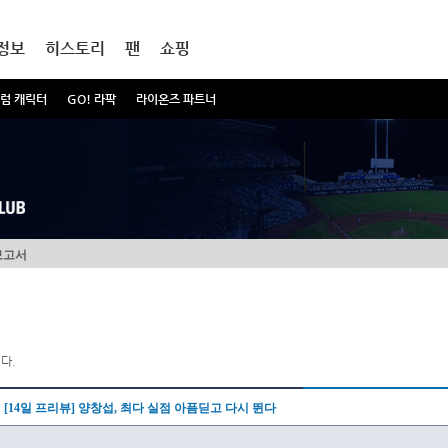
정보
히스토리
팬
쇼핑
럼 캐릭터
GO! 라팍
라이온즈 파트너
보고서
다.
[14일 프리뷰] 양창섭, 최다 실점 아픔딛고 다시 뛴다