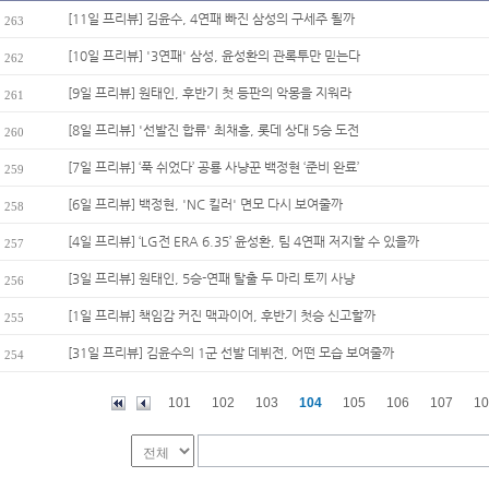
[11일 프리뷰] 김윤수, 4연패 빠진 삼성의 구세주 될까
263
[10일 프리뷰] '3연패' 삼성, 윤성환의 관록투만 믿는다
262
[9일 프리뷰] 원태인, 후반기 첫 등판의 악몽을 지워라
261
[8일 프리뷰] '선발진 합류' 최채흥, 롯데 상대 5승 도전
260
[7일 프리뷰] ‘푹 쉬었다’ 공룡 사냥꾼 백정현 ‘준비 완료’
259
[6일 프리뷰] 백정현, 'NC 킬러' 면모 다시 보여줄까
258
[4일 프리뷰] ‘LG전 ERA 6.35’ 윤성환, 팀 4연패 저지할 수 있을까
257
[3일 프리뷰] 원태인, 5승-연패 탈출 두 마리 토끼 사냥
256
[1일 프리뷰] 책임감 커진 맥과이어, 후반기 첫승 신고할까
255
[31일 프리뷰] 김윤수의 1군 선발 데뷔전, 어떤 모습 보여줄까
254
101
102
103
104
105
106
107
10