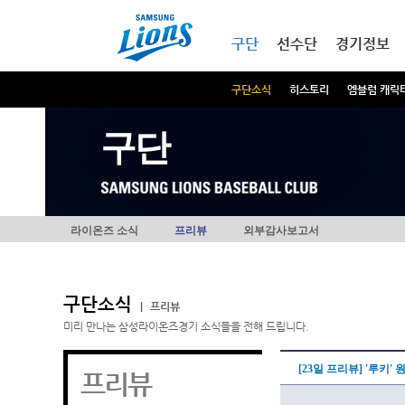
본문내용 바로가기
메인메뉴 바로가기
구단
선수단
경기정보
구단소식
히스토리
엠블럼 캐릭
구단
라이온즈 소식
프리뷰
외부감사보고서
구단소식
|
프리뷰
미리 만나는 삼성라이온즈경기 소식들을 전해 드립니다.
[23일 프리뷰] '루키'
프리뷰