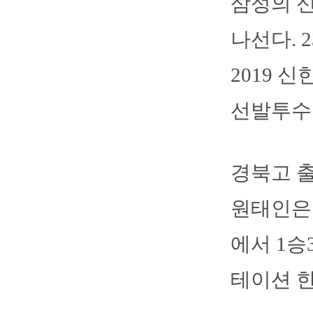
삼성의 신
나선다.
2019 
선발투수
경북고 출
원태인은 
에서 1승
테이션 한