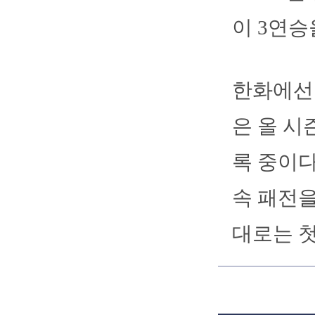
이 3연승
한화에선
은 올 시
록 중이다
속 패전을
대로는 첫