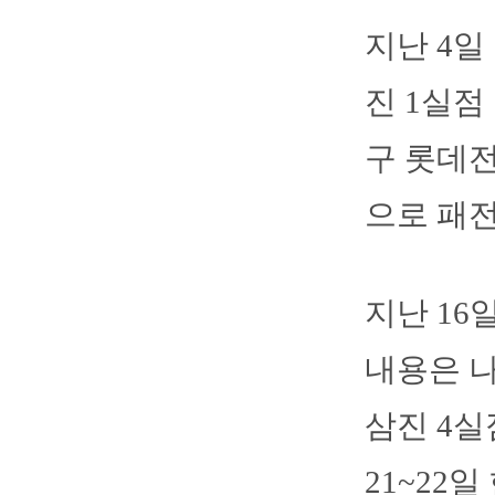
지난 4일
진 1실점
구 롯데전
으로 패전
지난 16
내용은 나
삼진 4실
21~22