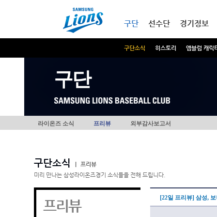
본문내용 바로가기
메인메뉴 바로가기
구단
선수단
경기정보
구단소식
히스토리
엠블럼 캐릭
구단
라이온즈 소식
프리뷰
외부감사보고서
구단소식
|
프리뷰
미리 만나는 삼성라이온즈경기 소식들을 전해 드립니다.
[22일 프리뷰] 삼성,
프리뷰