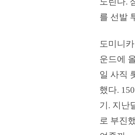
노린다. 
를 선발 
도미니카공
운드에 올라
일 사직 
했다. 1
기. 지난
로 부진했