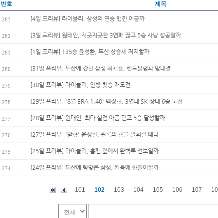
번호
제목
[4일 프리뷰] 라이블리, 삼성의 연승 행진 이끌까
283
[3일 프리뷰] 원태인, 지긋지긋한 3연패 끊고 5승 사냥 성공할까
282
[1일 프리뷰] 135승 윤성환, 두산 상승세 저지할까
281
[31일 프리뷰] 두산에 강한 삼성 최채흥, 린드블럼과 맞대결
280
[30일 프리뷰] 라이블리, 안방 첫승 재도전
279
[29일 프리뷰] '8월 ERA 1.40' 백정현, 3연패 SK 상대 6승 도전
278
[28일 프리뷰] 원태인, 최다 실점 아픔 딛고 5승 달성할까
277
[27일 프리뷰] '맏형' 윤성환, 관록의 힘을 발휘할 때다
276
[25일 프리뷰] 라이블리, 홈팬 앞에서 완벽투 선보일까
275
[24일 프리뷰] 두산에 뺨맞은 삼성, 키움에 화풀이할까
274
101
102
103
104
105
106
107
10