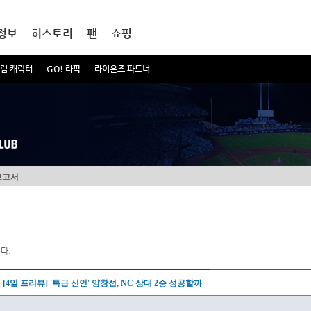
정보
히스토리
팬
쇼핑
럼 캐릭터
GO! 라팍
라이온즈 파트너
보고서
다.
[4일 프리뷰] '특급 신인' 양창섭, NC 상대 2승 성공할까