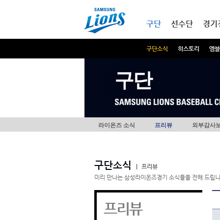
본문내용 바로가기
메인메뉴 바로가기
구단
선수단
경기
구단소식
히스토리
엠블
구단
라이온즈 소식
프리뷰
외부감사
구단소식
|
프리뷰
미리 만나는 삼성라이온즈경기 소식들을 전해 드립니
프리뷰