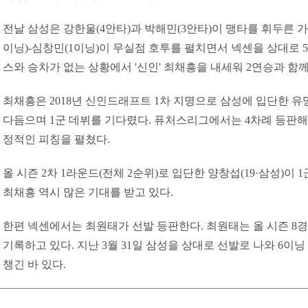
전날 삼성은 강한울(4안타)과 박해민(3안타)이 맹타를 휘두른 가
이닝)-심창민(1이닝)이 무실점 호투를 펼치면서 넥센을 상대로 5-
스와 승차가 없는 상황에서 '신인' 최채흥을 내세워 2연승과 함
최채흥은 2018년 신인드래프트 1차 지명으로 삼성에 입단한 유
다듬으며 1군 데뷔를 기다렸다. 퓨처스리그에서는 4차례 등판해 2
정적인 피칭을 펼쳤다.
올 시즌 2차 1라운드(전체 2순위)로 입단한 양창섭(19·삼성)이 
최채흥 역시 많은 기대를 받고 있다.
한편 넥센에서는 최원태가 선발 등판한다. 최원태는 올 시즌 8경기
기록하고 있다. 지난 3월 31일 삼성을 상대로 선발로 나와 6이
챙긴 바 있다.