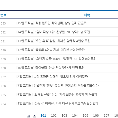
번호
제목
[15일 프리뷰] 적응 완료한 라이블리, 삼성 연패 끊을까
293
[14일 프리뷰] '팀내 다승 1위' 윤성환, NC 상대 9승 도전
292
[13일 프리뷰] ‘우천 휴식’ 삼성, 최채흥 앞세워 4연승 도전
291
[12일 프리뷰] 삼성의 4연승 기세, 최채흥 6승 안을까
290
[11일 프리뷰] '후반기 승률 100%' 백정현, KT 상대 8승 도전
289
[10일 프리뷰] 라이블리, 안방 첫승 향한 세 번째 도전
288
[8일 프리뷰] 승리 목마른 원태인, 일요일 강세 이어갈까
287
[7일 프리뷰] 선발진의 '맏형' 윤성환, 완봉승의 추억을 떠올려라
286
[6일 프리뷰] '최채흥 선발' 삼성, 키움 최종전 유종의 미 거둘까
285
[5일 프리뷰] '상승세' 백정현, 키움 타선 잠재우고 7승 달성할까
284
101
102
103
104
105
106
107
10