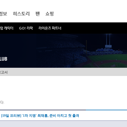
정보
히스토리
팬
쇼핑
럼 캐릭터
GO! 라팍
라이온즈 파트너
보고서
다.
[19일 프리뷰] '1차 지명' 최채흥, 준비 마치고 첫 출격