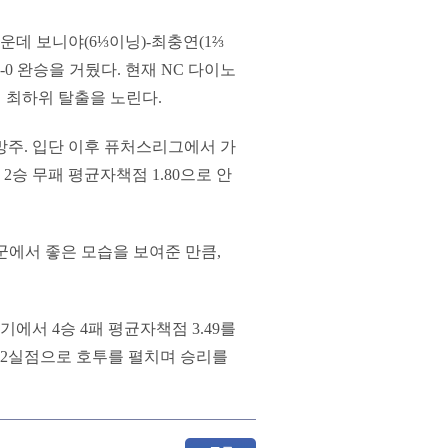
운데 보니야(6⅓이닝)-최충연(1⅔
0 완승을 거뒀다. 현재 NC 다이노
께 최하위 탈출을 노린다.
망주. 입단 이후 퓨처스리그에서 가
승 무패 평균자책점 1.80으로 안
1군에서 좋은 모습을 보여준 만큼,
에서 4승 4패 평균자책점 3.49를
닝 2실점으로 호투를 펼치며 승리를