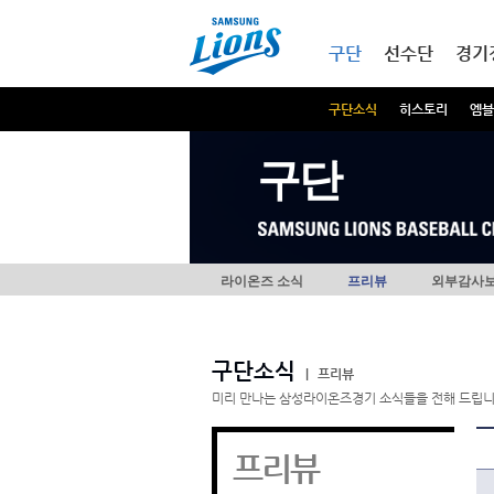
본문내용 바로가기
메인메뉴 바로가기
구단
선수단
경기
구단소식
히스토리
엠블
구단
라이온즈 소식
프리뷰
외부감사
구단소식
|
프리뷰
미리 만나는 삼성라이온즈경기 소식들을 전해 드립니
프리뷰