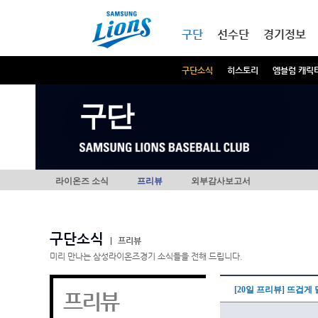
본문내용 바로가기
메인메뉴 바로가기
구단
선수단
경기정보
구단소식
히스토리
엠블럼 캐릭
구단
라이온즈 소식
프리뷰
외부감사보고서
구단소식
|
프리뷰
미리 만나는 삼성라이온즈경기 소식들을 전해 드립니다.
[20일 프리뷰] 뜨겁
프리뷰