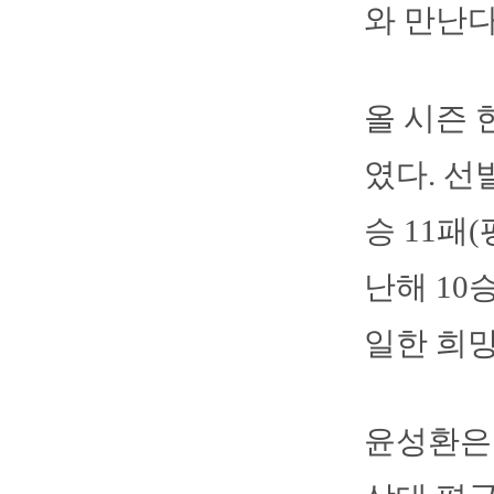
와 만난다
올 시즌 
였다. 선
승 11패(
난해 10
일한 희망
윤성환은 