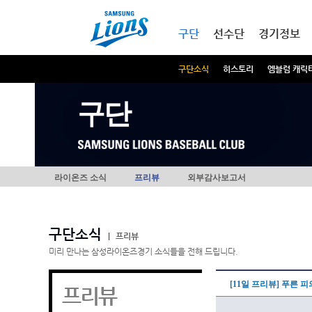
본문내용 바로가기
메인메뉴 바로가기
구단
선수단
경기정보
구단소식
히스토리
엠블럼 캐릭
구단
라이온즈 소식
프리뷰
외부감사보고서
구단소식
|
프리뷰
미리 만나는 삼성라이온즈경기 소식들을 전해 드립니다.
[11일 프리뷰] 푸른 
프리뷰