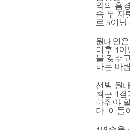
와의 홈경
속 두 자
로 5이닝
원태인은 
이후 4이
을 갖추
하는 바람
선발 원태
최근 4경
아줘야 
다. 이들
4연승을 