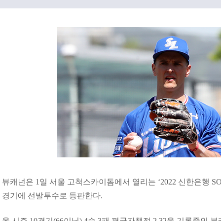
뷰캐넌은 1일 서울 고척스카이돔에서 열리는 ‘2022 신한은행 S
경기에 선발투수로 등판한다.
올 시즌 10경기(66이닝) 4승 3패 평균자책점 2.32을 기록중인