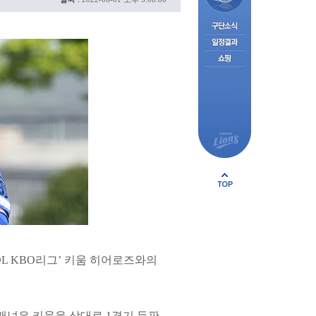
OL KBO리그’ 키움 히어로즈와의
 뷰캐넌은 키움을 상대로 1경기 등판