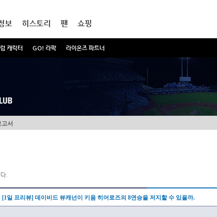
정보
히스토리
팬
쇼핑
럼 캐릭터
GO! 라팍
라이온즈 파트너
보고서
다.
[1일 프리뷰] 데이비드 뷰캐넌이 키움 히어로즈의 8연승을 저지할 수 있을까.