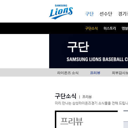
본문내용 바로가기
메인메뉴 바로가기
구단
선수단
경기
구단소식
히스토리
엠블
구단
라이온즈 소식
프리뷰
외부감사
구단소식
|
프리뷰
미리 만나는 삼성라이온즈경기 소식들을 전해 드립니
프리뷰