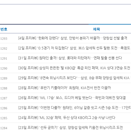
번호
제목
[4일 프리뷰] '한화에 강했다' 삼성, 안방서 분위기 바꿀까…양창섭 선발 출격
1293
[2일 프리뷰] '0.5경기 차 뒤집혔다' 삼성, 보스 앞세워 선두 탈환 도전…폭염도 
1292
[31일 프리뷰] 원태인 출격! 삼성, 롯데와 리턴매치…연패 탈출 선봉 선다
1291
[30일 프리뷰] 삼성의 든든한 ‘탈 KBO급' 특급 외인 페덱, KIA 상대 3연승 도전
1290
[29일 프리뷰] '8연속 위닝시리즈 보인다'…삼성, 8승 무패 양창섭 앞세워 KIA 
1289
[28일 프리뷰] '후반기 키플레이어' 최원태, KIA전서 반전 이끌까
1288
[26일 프리뷰] 'ML 17승' 보스, 드디어 베일 벗는다…곽빈과 데뷔전 맞대결
1287
[25일 프리뷰] '이번엔 다를까' 원태인, 6이닝 갈증 씻고 시즌 5승 도전…17안타
1286
[24일 프리뷰] ‘ML 32승’ 페덱, 두산 상대 KBO리그 2승 사냥 나선다
1285
[23일 프리뷰] '선두 굳히기' 삼성, 양창섭 앞세워 키움전 위닝시리즈 도전
1284