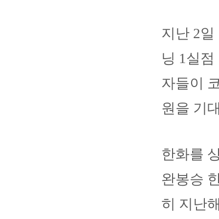
지난 2일
닝 1실점
자들이 코
원을 기
한화를 상
완봉승 한
히 지난해