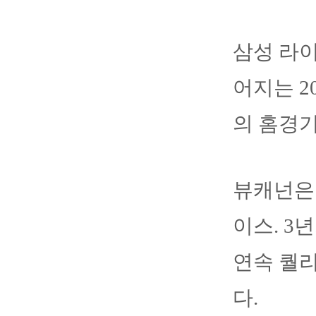
삼성 라
어지는 2
의 홈경
뷰캐넌은 2
이스. 3
연속 퀄
다.