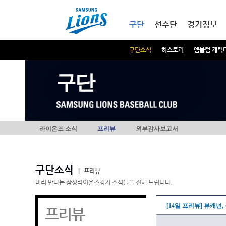
본문내용 바로가기
메인메뉴 바로가기
구단
선수단
경기정보
구단소식
히스토리
엠블럼 캐릭
구단
라이온즈 소식
프리뷰
외부감사보고서
구단소식
|
프리뷰
미리 만나는 삼성라이온즈경기 소식들을 전해 드립니다.
[14일 프리뷰] 뷰캐넌
프리뷰