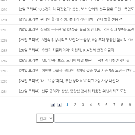
[2일 프리뷰] '0.5경기 차 뒤집혔다' 삼성, 보스 앞세워 선두 탈환 도전…폭염도 
1292
[31일 프리뷰] 원태인 출격! 삼성, 롯데와 리턴매치…연패 탈출 선봉 선다
1291
[30일 프리뷰] 삼성의 든든한 ‘탈 KBO급' 특급 외인 페덱, KIA 상대 3연승 도전
1290
[29일 프리뷰] '8연속 위닝시리즈 보인다'…삼성, 8승 무패 양창섭 앞세워 KIA 
1289
[28일 프리뷰] '후반기 키플레이어' 최원태, KIA전서 반전 이끌까
1288
[26일 프리뷰] 'ML 17승' 보스, 드디어 베일 벗는다…곽빈과 데뷔전 맞대결
1287
[25일 프리뷰] '이번엔 다를까' 원태인, 6이닝 갈증 씻고 시즌 5승 도전…17안타
1286
[24일 프리뷰] ‘ML 32승’ 페덱, 두산 상대 KBO리그 2승 사냥 나선다
1285
[23일 프리뷰] '선두 굳히기' 삼성, 양창섭 앞세워 키움전 위닝시리즈 도전
1284
1
2
3
4
5
6
7
8
9