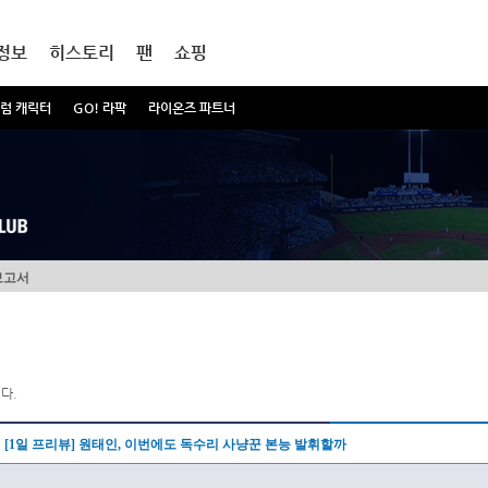
정보
히스토리
팬
쇼핑
럼 캐릭터
GO! 라팍
라이온즈 파트너
보고서
다.
[1일 프리뷰] 원태인, 이번에도 독수리 사냥꾼 본능 발휘할까