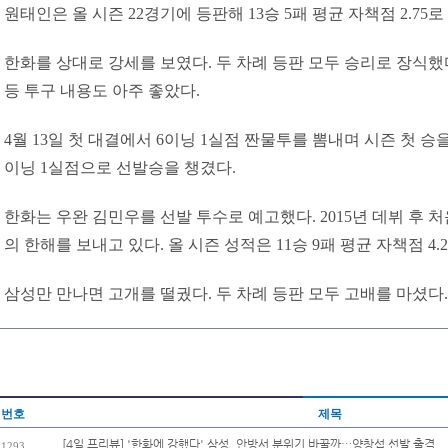
원태인은 올 시즌 22경기에 등판해 13승 5패 평균 자책점 2.75
한화를 상대로 강세를 보였다. 두 차례 등판 모두 승리로 장식했다
등 투구 내용도 아주 좋았다.
4월 13일 첫 대결에서 6이닝 1실점 짠물투를 뽐내며 시즌 첫 승을
이닝 1실점으로 선발승을 챙겼다.
한화는 우완 김민우를 선발 투수로 예고했다. 2015년 데뷔 후 처
의 한해를 보내고 있다. 올 시즌 성적은 11승 9패 평균 자책점 4.2
삼성만 만나면 고개를 떨궜다. 두 차례 등판 모두 고배를 마셨다. 
번호
제목
[4일 프리뷰] '한화에 강했다' 삼성, 안방서 분위기 바꿀까…양창섭 선발 출격
1293