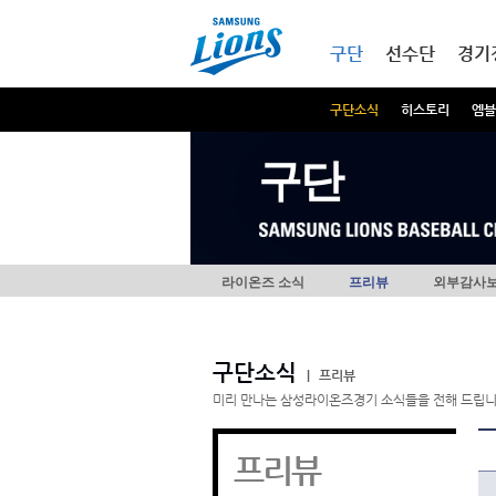
본문내용 바로가기
메인메뉴 바로가기
구단
선수단
경기
구단소식
히스토리
엠블
구단
라이온즈 소식
프리뷰
외부감사
구단소식
|
프리뷰
미리 만나는 삼성라이온즈경기 소식들을 전해 드립니
프리뷰