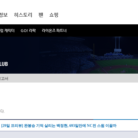
정보
히스토리
팬
쇼핑
럼 캐릭터
GO! 라팍
라이온즈 파트너
보고서
다.
[29일 프리뷰] 완봉승 기억 살리는 백정현, 693일만에 NC전 스윕 이끌까