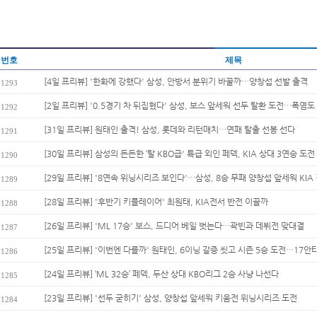
번호
제목
[4일 프리뷰] '한화에 강했다' 삼성, 안방서 분위기 바꿀까…양창섭 선발 출격
1293
[2일 프리뷰] '0.5경기 차 뒤집혔다' 삼성, 보스 앞세워 선두 탈환 도전…폭염도 
1292
[31일 프리뷰] 원태인 출격! 삼성, 롯데와 리턴매치…연패 탈출 선봉 선다
1291
[30일 프리뷰] 삼성의 든든한 ‘탈 KBO급' 특급 외인 페덱, KIA 상대 3연승 도전
1290
[29일 프리뷰] '8연속 위닝시리즈 보인다'…삼성, 8승 무패 양창섭 앞세워 KIA 
1289
[28일 프리뷰] '후반기 키플레이어' 최원태, KIA전서 반전 이끌까
1288
[26일 프리뷰] 'ML 17승' 보스, 드디어 베일 벗는다…곽빈과 데뷔전 맞대결
1287
[25일 프리뷰] '이번엔 다를까' 원태인, 6이닝 갈증 씻고 시즌 5승 도전…17안타
1286
[24일 프리뷰] ‘ML 32승’ 페덱, 두산 상대 KBO리그 2승 사냥 나선다
1285
[23일 프리뷰] '선두 굳히기' 삼성, 양창섭 앞세워 키움전 위닝시리즈 도전
1284