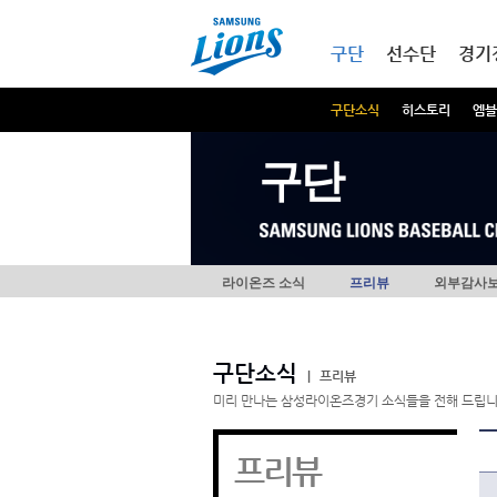
본문내용 바로가기
메인메뉴 바로가기
구단
선수단
경기
구단소식
히스토리
엠블
구단
라이온즈 소식
프리뷰
외부감사
구단소식
|
프리뷰
미리 만나는 삼성라이온즈경기 소식들을 전해 드립니
프리뷰