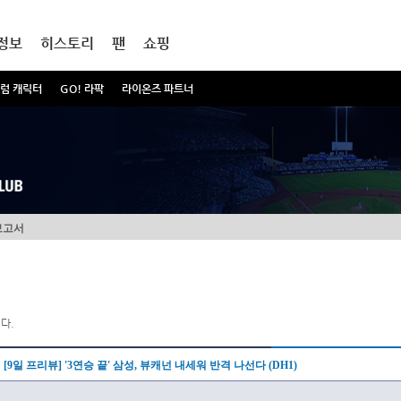
정보
히스토리
팬
쇼핑
럼 캐릭터
GO! 라팍
라이온즈 파트너
보고서
다.
[9일 프리뷰] '3연승 끝' 삼성, 뷰캐넌 내세워 반격 나선다 (DH1)