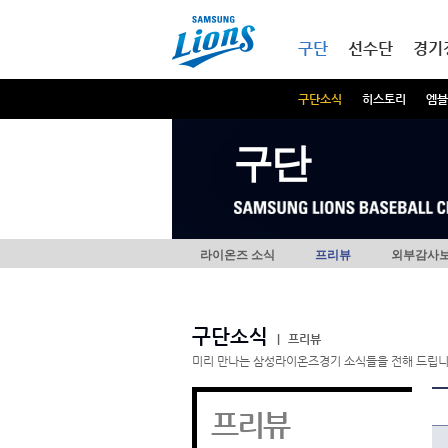
본문내용 바로가기
메인메뉴 바로가기
구단
선수단
경기
구단소식
히스토리
엠블
구단
라이온즈 소식
프리뷰
외부감사
구단소식
|
프리뷰
미리 만나는 삼성라이온즈경기 소식들을 전해 드립니
프리뷰