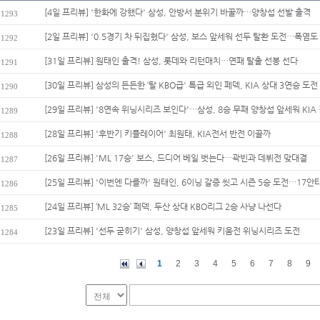
[4일 프리뷰] '한화에 강했다' 삼성, 안방서 분위기 바꿀까…양창섭 선발 출격
1293
[2일 프리뷰] '0.5경기 차 뒤집혔다' 삼성, 보스 앞세워 선두 탈환 도전…폭염도 
1292
[31일 프리뷰] 원태인 출격! 삼성, 롯데와 리턴매치…연패 탈출 선봉 선다
1291
[30일 프리뷰] 삼성의 든든한 ‘탈 KBO급' 특급 외인 페덱, KIA 상대 3연승 도전
1290
[29일 프리뷰] '8연속 위닝시리즈 보인다'…삼성, 8승 무패 양창섭 앞세워 KIA 
1289
[28일 프리뷰] '후반기 키플레이어' 최원태, KIA전서 반전 이끌까
1288
[26일 프리뷰] 'ML 17승' 보스, 드디어 베일 벗는다…곽빈과 데뷔전 맞대결
1287
[25일 프리뷰] '이번엔 다를까' 원태인, 6이닝 갈증 씻고 시즌 5승 도전…17안타
1286
[24일 프리뷰] ‘ML 32승’ 페덱, 두산 상대 KBO리그 2승 사냥 나선다
1285
[23일 프리뷰] '선두 굳히기' 삼성, 양창섭 앞세워 키움전 위닝시리즈 도전
1284
1
2
3
4
5
6
7
8
9