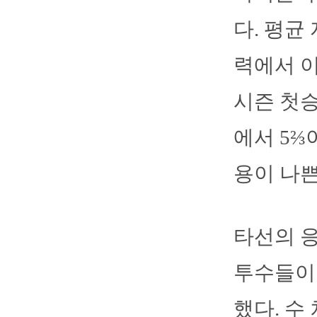
다. 평균
력에서 이
시즌 첫승
에서 5⅔
용이 나쁜
타선의 
투수들이 
했다. 수