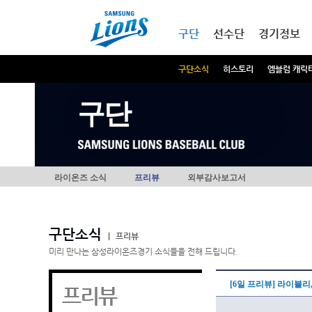
본문내용 바로가기
메인메뉴 바로가기
구단
선수단
경기정보
구단소식
히스토리
엠블럼 캐릭
구단
라이온즈 소식
프리뷰
외부감사보고서
구단소식
|
프리뷰
미리 만나는 삼성라이온즈경기 소식들을 전해 드립니다.
[6일 프리뷰] 라이블
프리뷰