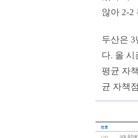
않아 2-
두산은 
다. 올 
평균 자책
균 자책점 
번호
[4일 프리뷰
1293