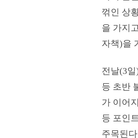
꺾인 상황
을 가지고
자책)을 
전날(3일
등 초반 
가 이어지
등 포인트
주목된다