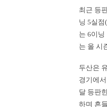
최근 등판
닝 5실점
는 6이닝
는 올 시
두산은 유
경기에서 
달 등판한
하며 흔들