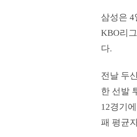
삼성은 4
KBO리그
다.
전날 두산
한 선발 
12경기에
패 평균자