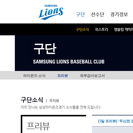
본문내용 바로가기
메인메뉴 바로가기
구단
선수단
경기정보
구단소식
히스토리
엠블럼 캐릭
구단
라이온즈 소식
프리뷰
외부감사보고서
구단소식
|
프리뷰
미리 만나는 삼성라이온즈경기 소식들을 전해 드립니다.
[5일 프리뷰] ‘두산전
프리뷰