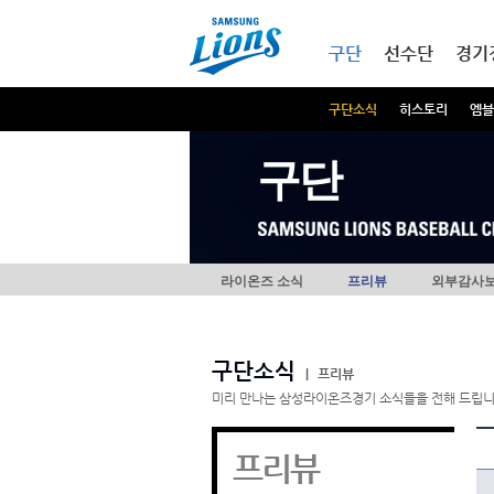
본문내용 바로가기
메인메뉴 바로가기
구단
선수단
경기
구단소식
히스토리
엠블
구단
라이온즈 소식
프리뷰
외부감사
구단소식
|
프리뷰
미리 만나는 삼성라이온즈경기 소식들을 전해 드립니
프리뷰