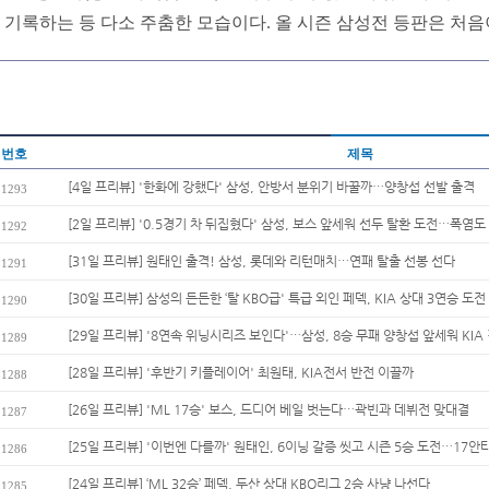
기록하는 등 다소 주춤한 모습이다. 올 시즌 삼성전 등판은 처음
번호
제목
[4일 프리뷰] '한화에 강했다' 삼성, 안방서 분위기 바꿀까…양창섭 선발 출격
1293
[2일 프리뷰] '0.5경기 차 뒤집혔다' 삼성, 보스 앞세워 선두 탈환 도전…폭염도 
1292
[31일 프리뷰] 원태인 출격! 삼성, 롯데와 리턴매치…연패 탈출 선봉 선다
1291
[30일 프리뷰] 삼성의 든든한 ‘탈 KBO급' 특급 외인 페덱, KIA 상대 3연승 도전
1290
[29일 프리뷰] '8연속 위닝시리즈 보인다'…삼성, 8승 무패 양창섭 앞세워 KIA 
1289
[28일 프리뷰] '후반기 키플레이어' 최원태, KIA전서 반전 이끌까
1288
[26일 프리뷰] 'ML 17승' 보스, 드디어 베일 벗는다…곽빈과 데뷔전 맞대결
1287
[25일 프리뷰] '이번엔 다를까' 원태인, 6이닝 갈증 씻고 시즌 5승 도전…17안타
1286
[24일 프리뷰] ‘ML 32승’ 페덱, 두산 상대 KBO리그 2승 사냥 나선다
1285