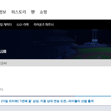
정보
히스토리
팬
쇼핑
럼 캐릭터
GO! 라팍
라이온즈 파트너
보고서
다.
[31일 프리뷰] '5연패 끝' 삼성, 키움 상대 연승 도전...라이블리 선발 출격