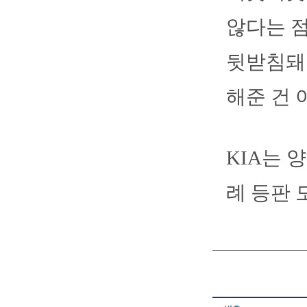
않다는 점
뒷받침돼야
해준 건 
KIA는 
례 등판 