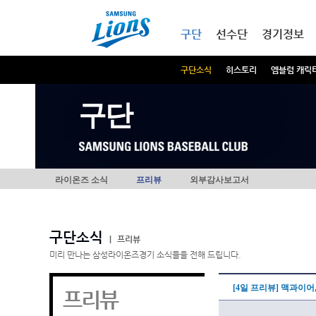
본문내용 바로가기
메인메뉴 바로가기
구단
선수단
경기정보
구단소식
히스토리
엠블럼 캐릭
구단
라이온즈 소식
프리뷰
외부감사보고서
구단소식
|
프리뷰
미리 만나는 삼성라이온즈경기 소식들을 전해 드립니다.
[4일 프리뷰] 맥과이어
프리뷰