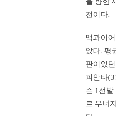
을 향한 
전이다.
맥과이어는
았다. 평
판이었던 
피안타(3
즌 1선발
르 무너