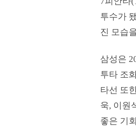
7피안타(
투수가 됐
진 모습을
삼성은 2
투타 조화
타선 또한
욱, 이원
좋은 기회