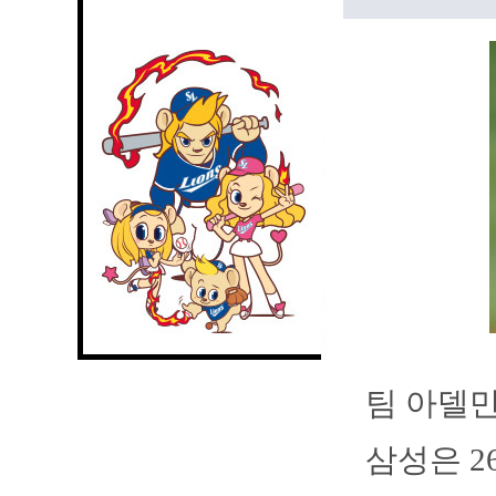
팀 아델만
삼성은 2