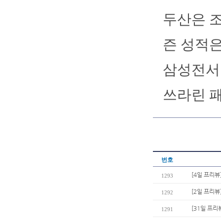
두산은 조
즌 성적은 
삼성전서 
쓰라린 패
번호
[4일 프리뷰
1293
[2일 프리뷰
1292
[31일 프리
1291