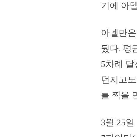
기에 아델
아델만은 
뒀다. 평
5차례 달
던지고도 
를 찍을 
3월 25