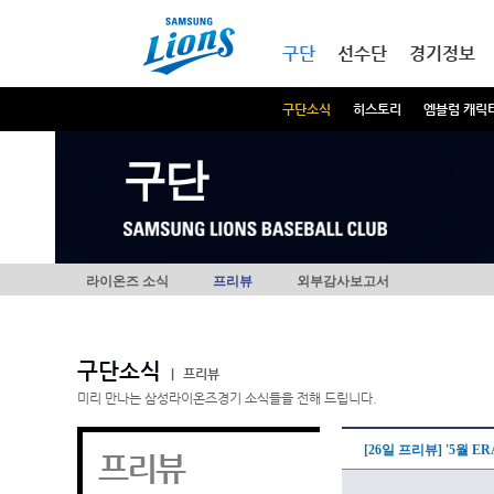
본문내용 바로가기
메인메뉴 바로가기
구단
선수단
경기정보
구단소식
히스토리
엠블럼 캐릭
구단
라이온즈 소식
프리뷰
외부감사보고서
구단소식
|
프리뷰
미리 만나는 삼성라이온즈경기 소식들을 전해 드립니다.
[26일 프리뷰] '5월 E
프리뷰