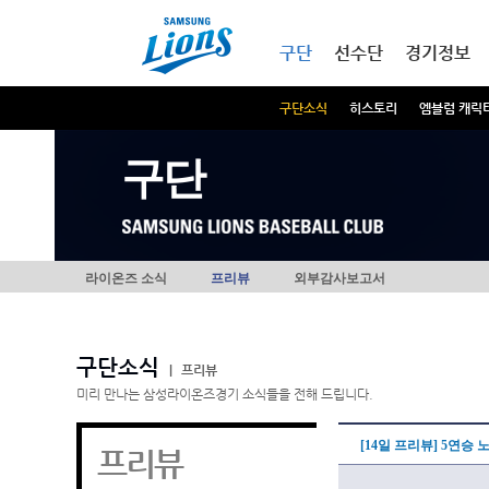
본문내용 바로가기
메인메뉴 바로가기
구단
선수단
경기정보
구단소식
히스토리
엠블럼 캐릭
구단
라이온즈 소식
프리뷰
외부감사보고서
구단소식
|
프리뷰
미리 만나는 삼성라이온즈경기 소식들을 전해 드립니다.
[14일 프리뷰] 5연승
프리뷰