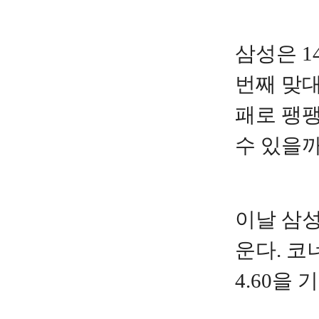
삼성은 1
번째 맞대
패로 팽팽
수 있을까
이날 삼성
운다. 코
4.60을 