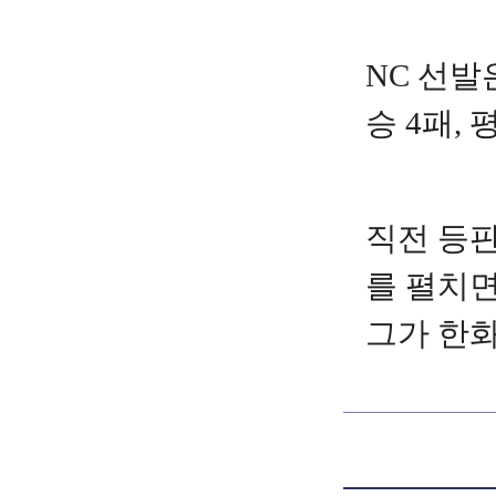
NC 선발
승 4패,
직전 등판
를 펼치면
그가 한화