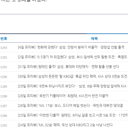
번호
제목
[4일 프리뷰] '한화에 강했다' 삼성, 안방서 분위기 바꿀까…양창섭 선발 출격
1293
[2일 프리뷰] '0.5경기 차 뒤집혔다' 삼성, 보스 앞세워 선두 탈환 도전…폭염도 
1292
[31일 프리뷰] 원태인 출격! 삼성, 롯데와 리턴매치…연패 탈출 선봉 선다
1291
[30일 프리뷰] 삼성의 든든한 ‘탈 KBO급' 특급 외인 페덱, KIA 상대 3연승 도전
1290
[29일 프리뷰] '8연속 위닝시리즈 보인다'…삼성, 8승 무패 양창섭 앞세워 KIA 
1289
[28일 프리뷰] '후반기 키플레이어' 최원태, KIA전서 반전 이끌까
1288
[26일 프리뷰] 'ML 17승' 보스, 드디어 베일 벗는다…곽빈과 데뷔전 맞대결
1287
[25일 프리뷰] '이번엔 다를까' 원태인, 6이닝 갈증 씻고 시즌 5승 도전…17안타
1286
[24일 프리뷰] ‘ML 32승’ 페덱, 두산 상대 KBO리그 2승 사냥 나선다
1285