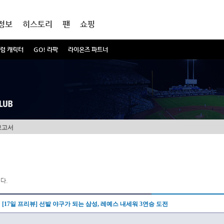
정보
히스토리
팬
쇼핑
럼 캐릭터
GO! 라팍
라이온즈 파트너
보고서
다.
[17일 프리뷰] 선발 야구가 되는 삼성, 레예스 내세워 3연승 도전