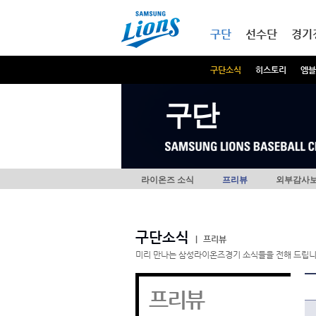
본문내용 바로가기
메인메뉴 바로가기
구단
선수단
경기
구단소식
히스토리
엠블
구단
라이온즈 소식
프리뷰
외부감사
구단소식
|
프리뷰
미리 만나는 삼성라이온즈경기 소식들을 전해 드립니
프리뷰