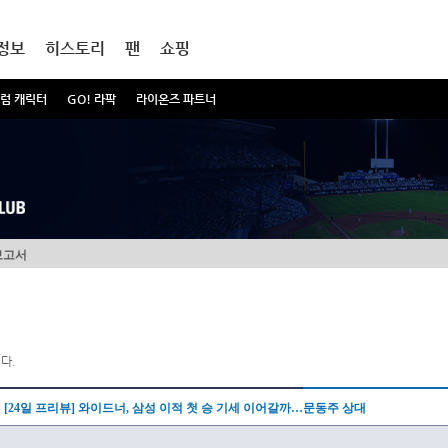
정보
히스토리
팬
쇼핑
럼 캐릭터
GO! 라팍
라이온즈 파트너
보고서
다.
[24일 프리뷰] 와이드너, 삼성 이적 첫 승 기세 이어갈까…문동주 상대