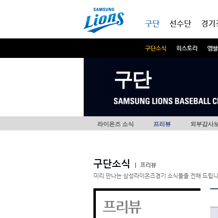
본문내용 바로가기
메인메뉴 바로가기
구단
선수단
경기
구단소식
히스토리
엠블
구단
라이온즈 소식
프리뷰
외부감사
구단소식
|
프리뷰
미리 만나는 삼성라이온즈경기 소식들을 전해 드립니
프리뷰