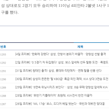
성 상대로도 2경기 모두 승리하며 11이닝 4피안타 2볼넷 1사구
구를 했다.
번호
제목
[4일 프리뷰] '한화에 강했다' 삼성, 안방서 분위기 바꿀까…양창섭 선발 출격
1293
[2일 프리뷰] '0.5경기 차 뒤집혔다' 삼성, 보스 앞세워 선두 탈환 도전…폭염도 
1292
[31일 프리뷰] 원태인 출격! 삼성, 롯데와 리턴매치…연패 탈출 선봉 선다
1291
[30일 프리뷰] 삼성의 든든한 ‘탈 KBO급' 특급 외인 페덱, KIA 상대 3연승 도전
1290
[29일 프리뷰] '8연속 위닝시리즈 보인다'…삼성, 8승 무패 양창섭 앞세워 KIA 
1289
[28일 프리뷰] '후반기 키플레이어' 최원태, KIA전서 반전 이끌까
1288
[26일 프리뷰] 'ML 17승' 보스, 드디어 베일 벗는다…곽빈과 데뷔전 맞대결
1287