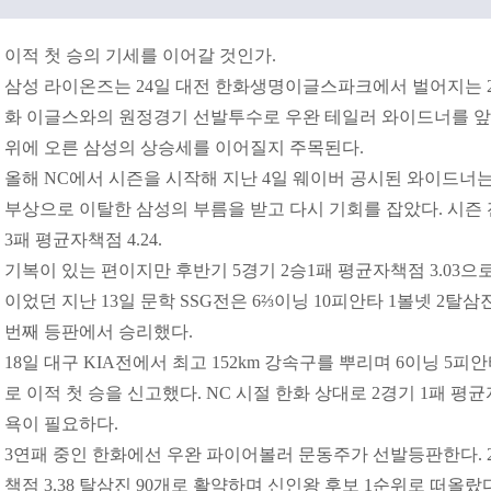
이적 첫 승의 기세를 이어갈 것인가.
삼성 라이온즈는 24일 대전 한화생명이글스파크에서 벌어지는 202
화 이글스와의 원정경기 선발투수로 우완 테일러 와이드너를 앞세
위에 오른 삼성의 상승세를 이어질지 주목된다.
올해 NC에서 시즌을 시작해 지난 4일 웨이버 공시된 와이드너는
부상으로 이탈한 삼성의 부름을 받고 다시 기회를 잡았다. 시즌 전
3패 평균자책점 4.24.
기복이 있는 편이지만 후반기 5경기 2승1패 평균자책점 3.03으
이었던 지난 13일 문학 SSG전은 6⅔이닝 10피안타 1볼넷 2탈
번째 등판에서 승리했다.
18일 대구 KIA전에서 최고 152km 강속구를 뿌리며 6이닝 5
로 이적 첫 승을 신고했다. NC 시절 한화 상대로 2경기 1패 평균
욕이 필요하다.
3연패 중인 한화에선 우완 파이어볼러 문동주가 선발등판한다. 21
책점 3.38 탈삼진 90개로 활약하며 신인왕 후보 1순위로 떠올랐