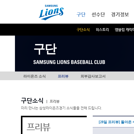
본문내용 바로가기
메인메뉴 바로가기
구단
선수단
경기정보
구단소식
히스토리
엠블럼 캐릭
구단
라이온즈 소식
프리뷰
외부감사보고서
구단소식
|
프리뷰
미리 만나는 삼성라이온즈경기 소식들을 전해 드립니다.
[28일 프리뷰] 돌아온
프리뷰