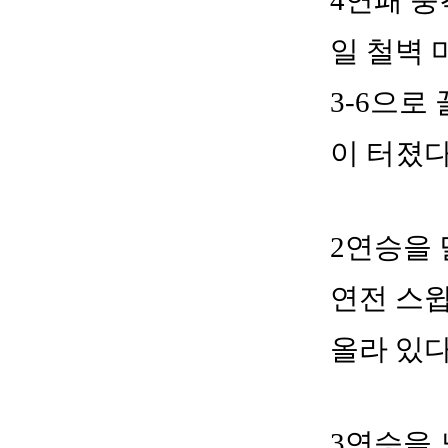
4연패 충
일 철벽 
3-6으로
이 터졌다
2연승을 
연전 스윕
올라 있다
3연승을