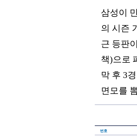
삼성이 만
의 시즌 
근 등판이
책)으로 
막 후 3
면모를 
번호