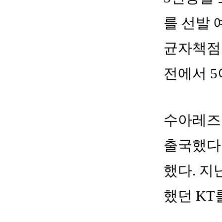
를 선발 
균자책점 
전에서 5
수아레즈
출국했다가
했다. 지
했던 KT