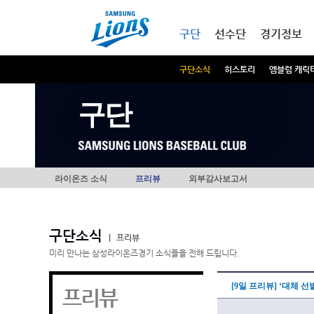
본문내용 바로가기
메인메뉴 바로가기
구단
선수단
경기정보
구단소식
히스토리
엠블럼 캐릭
구단
라이온즈 소식
프리뷰
외부감사보고서
구단소식
|
프리뷰
미리 만나는 삼성라이온즈경기 소식들을 전해 드립니다.
[9일 프리뷰] ‘대체 
프리뷰