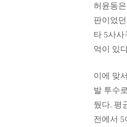
허윤동은 
판이었던 
타 5사사
억이 있다
이에 맞서
발 투수로
뒀다. 평
전에서 5