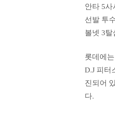
안타 5사
선발 투수
볼넷 3탈
롯데에는 
D.J 피
진되어 있
다.