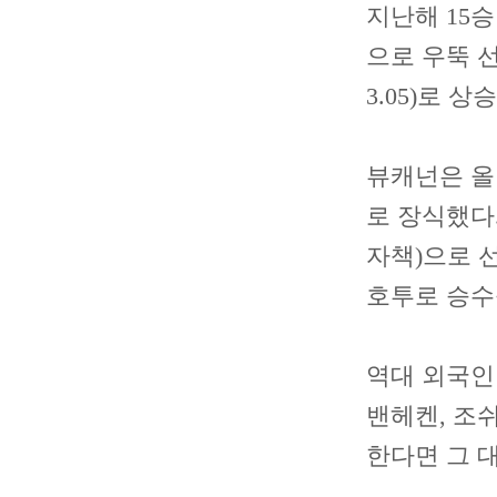
지난해 15승
으로 우뚝 선
3.05)로 
뷰캐넌은 올 
로 장식했다.
자책)으로 선
호투로 승수
역대 외국인 
밴헤켄, 조
한다면 그 