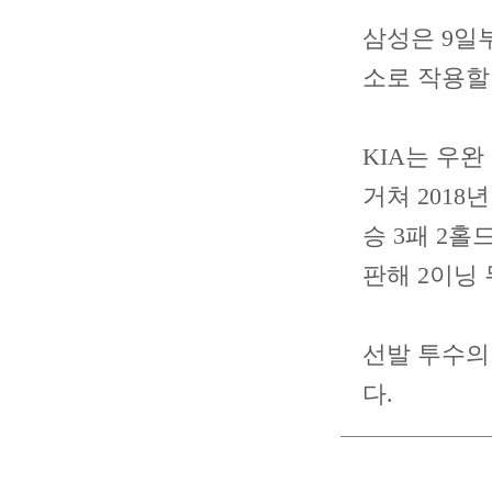
삼성은 9일
소로 작용할
KIA는 우
거쳐 2018
승 3패 2홀
판해 2이닝
선발 투수의
다.