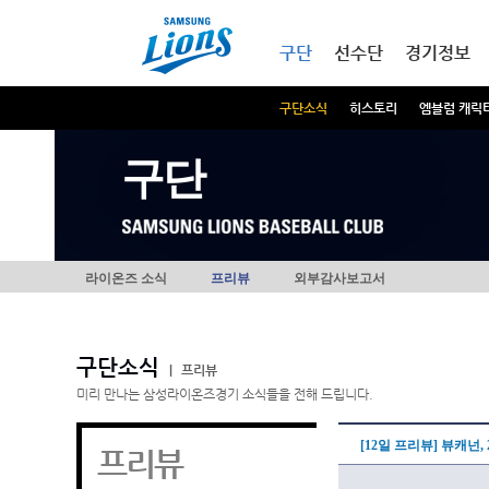
본문내용 바로가기
메인메뉴 바로가기
구단
선수단
경기정보
구단소식
히스토리
엠블럼 캐릭
구단
라이온즈 소식
프리뷰
외부감사보고서
구단소식
|
프리뷰
미리 만나는 삼성라이온즈경기 소식들을 전해 드립니다.
[12일 프리뷰] 뷰캐넌, 
프리뷰