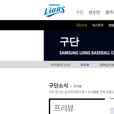
본문내용 바로가기
메인메뉴 바로가기
구단
선수단
경기
구단소식
히스토리
엠블
구단
라이온즈 소식
프리뷰
외부감사
구단소식
|
프리뷰
미리 만나는 삼성라이온즈경기 소식들을 전해 드립니
프리뷰