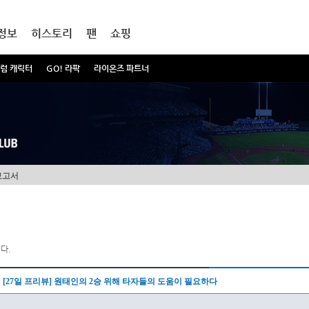
정보
히스토리
팬
쇼핑
럼 캐릭터
GO! 라팍
라이온즈 파트너
보고서
다.
[27일 프리뷰] 원태인의 2승 위해 타자들의 도움이 필요하다