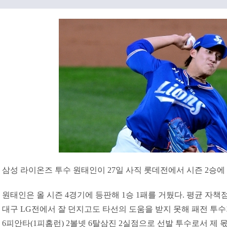
삼성 라이온즈 투수 원태인이 27일 사직 롯데전에서 시즌 2승에
원태인은 올 시즌 4경기에 등판해 1승 1패를 거뒀다. 평균 자책점은
대구 LG전에서 잘 던지고도 타선의 도움을 받지 못해 패전 투수
6피안타(1피홈런) 2볼넷 6탈삼진 2실점으로 선발 투수로서 제 