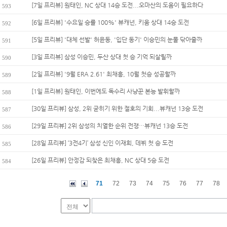
[7일 프리뷰] 원태인, NC 상대 14승 도전...오마산의 도움이 필요하다
593
[6일 프리뷰] '수요일 승률 100%' 뷰캐넌, 키움 상대 14승 도전
592
[5일 프리뷰] '대체 선발' 허윤동, '입단 동기' 이승민의 눈물 닦아줄까
591
[3일 프리뷰] 삼성 이승민, 두산 상대 첫 승 기억 되살릴까
590
[2일 프리뷰] '9월 ERA 2.61' 최채흥, 10월 첫승 성공할까
589
[1일 프리뷰] 원태인, 이번에도 독수리 사냥꾼 본능 발휘할까
588
[30일 프리뷰] 삼성, 2위 굳히기 위한 절호의 기회...뷰캐넌 13승 도전
587
[29일 프리뷰] 2위 삼성의 치열한 순위 전쟁…뷰캐넌 13승 도전
586
[28일 프리뷰] ‘3전4기’ 삼성 신인 이재희, 데뷔 첫 승 도전
585
[26일 프리뷰] 안정감 되찾은 최채흥, NC 상대 5승 도전
584
71
72
73
74
75
76
77
78