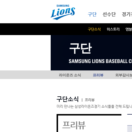
본문내용 바로가기
메인메뉴 바로가기
구단
선수단
경기
구단소식
히스토리
엠블
구단
라이온즈 소식
프리뷰
외부감사
구단소식
|
프리뷰
미리 만나는 삼성라이온즈경기 소식들을 전해 드립니
프리뷰