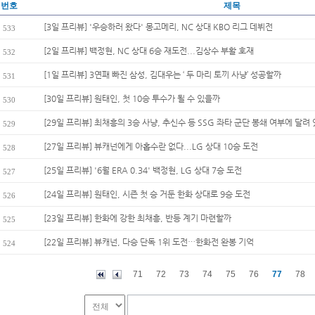
번호
제목
[3일 프리뷰] '우승하러 왔다' 몽고메리, NC 상대 KBO 리그 데뷔전
533
[2일 프리뷰] 백정현, NC 상대 6승 재도전...김상수 부활 호재
532
[1일 프리뷰] 3연패 빠진 삼성, 김대우는 ‘ 두 마리 토끼 사냥’ 성공할까
531
[30일 프리뷰] 원태인, 첫 10승 투수가 될 수 있을까
530
[29일 프리뷰] 최채흥의 3승 사냥, 추신수 등 SSG 좌타 군단 봉쇄 여부에 달려 
529
[27일 프리뷰] 뷰캐넌에게 아홉수란 없다...LG 상대 10승 도전
528
[25일 프리뷰] '6월 ERA 0.34' 백정현, LG 상대 7승 도전
527
[24일 프리뷰] 원태인, 시즌 첫 승 거둔 한화 상대로 9승 도전
526
[23일 프리뷰] 한화에 강한 최채흥, 반등 계기 마련할까
525
[22일 프리뷰] 뷰캐넌, 다승 단독 1위 도전…한화전 완봉 기억
524
71
72
73
74
75
76
77
78