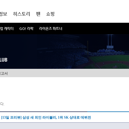
정보
히스토리
팬
쇼핑
럼 캐릭터
GO! 라팍
라이온즈 파트너
보고서
다.
[13일 프리뷰] 삼성 새 외인 라이블리, 1위 SK 상대로 데뷔전