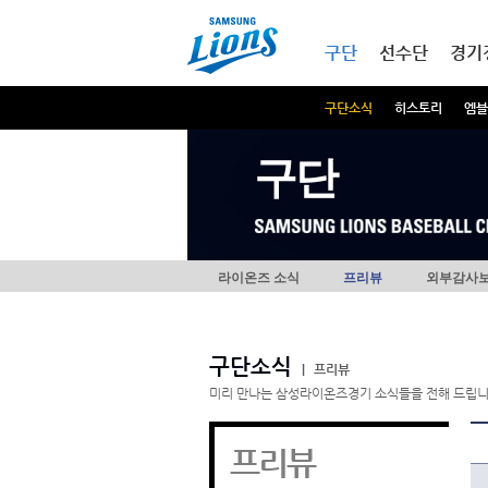
본문내용 바로가기
메인메뉴 바로가기
구단
선수단
경기
구단소식
히스토리
엠블
구단
라이온즈 소식
프리뷰
외부감사
구단소식
|
프리뷰
미리 만나는 삼성라이온즈경기 소식들을 전해 드립니
프리뷰