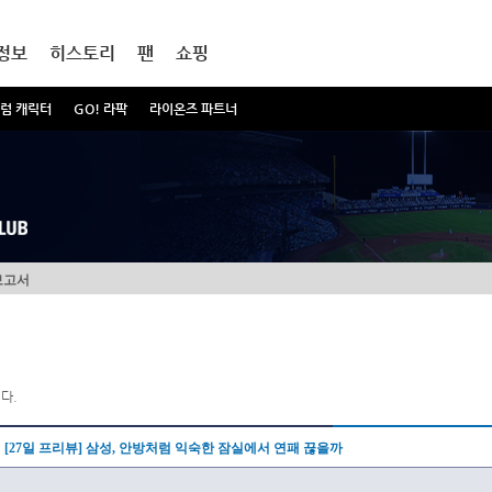
정보
히스토리
팬
쇼핑
럼 캐릭터
GO! 라팍
라이온즈 파트너
보고서
다.
[27일 프리뷰] 삼성, 안방처럼 익숙한 잠실에서 연패 끊을까