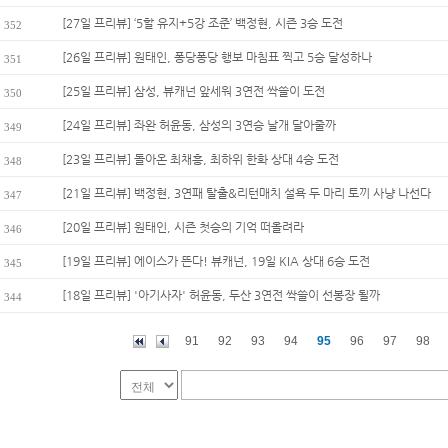
[27일 프리뷰] ‘5할 유지+5강 조준’ 백정현, 시즌 3승 도전
352
[26일 프리뷰] 원태인, 퐁당퐁당 행보 마침표 찍고 5승 달성하나
351
[25일 프리뷰] 삼성, 뷰캐넌 앞세워 3연전 싹쓸이 도전
350
[24일 프리뷰] 좌완 허윤동, 삼성의 3연승 날개 달아줄까
349
[23일 프리뷰] 돌아온 최채흥, 최하위 한화 상대 4승 도전
348
[21일 프리뷰] 백정현, 3연패 탈출&리턴매치 설욕 두 마리 토끼 사냥 나선다
347
[20일 프리뷰] 원태인, 시즌 첫승의 기억 떠올려라
346
[19일 프리뷰] 에이스가 뜬다! 뷰캐넌, 19일 KIA 상대 6승 도전
345
[18일 프리뷰] '아기사자' 허윤동, 두산 3연전 싹쓸이 선봉장 될까
344
91
92
93
94
95
96
97
98