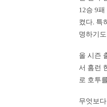
12승 9
켰다. 특
명하기도 
올 시즌 
서 홈런 
로 호투를
무엇보다 