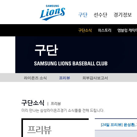
본문내용 바로가기
메인메뉴 바로가기
구단
선수단
경기정보
구단소식
히스토리
엠블럼 캐릭
구단
라이온즈 소식
프리뷰
외부감사보고서
구단소식
|
프리뷰
미리 만나는 삼성라이온즈경기 소식들을 전해 드립니다.
[24일 프리뷰] 윤성환
프리뷰