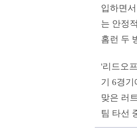
입하면서 
는 안정
홈런 두 
'리드오프
기 6경기
맞은 러트
팀 타선 