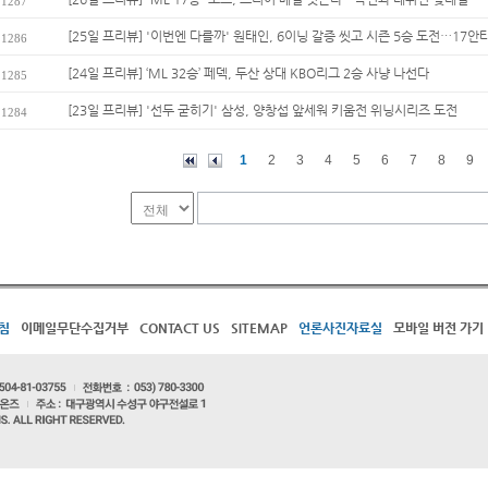
1287
[25일 프리뷰] '이번엔 다를까' 원태인, 6이닝 갈증 씻고 시즌 5승 도전…17안타
1286
[24일 프리뷰] ‘ML 32승’ 페덱, 두산 상대 KBO리그 2승 사냥 나선다
1285
[23일 프리뷰] '선두 굳히기' 삼성, 양창섭 앞세워 키움전 위닝시리즈 도전
1284
1
2
3
4
5
6
7
8
9
침
이메일무단수집거부
CONTACT US
SITEMAP
언론사진자료실
모바일 버전 가기