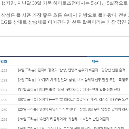
했지만, 지난달 30일 키움 히어로즈전에서는 5⅓이닝 5실점으로
삼성은 올 시즌 가장 좋은 흐름 속에서 안방으로 돌아왔다. 전
LG를 상대로 상승세를 이어간다면 선두 탈환이라는 가장 값진 
번호
제목
[4일 프리뷰] '한화에 강했다' 삼성, 안방서 분위기 바꿀까…양창섭 선발 출격
1293
[2일 프리뷰] '0.5경기 차 뒤집혔다' 삼성, 보스 앞세워 선두 탈환 도전…폭염도 
1292
[31일 프리뷰] 원태인 출격! 삼성, 롯데와 리턴매치…연패 탈출 선봉 선다
1291
[30일 프리뷰] 삼성의 든든한 ‘탈 KBO급' 특급 외인 페덱, KIA 상대 3연승 도전
1290
[29일 프리뷰] '8연속 위닝시리즈 보인다'…삼성, 8승 무패 양창섭 앞세워 KIA 
1289
[28일 프리뷰] '후반기 키플레이어' 최원태, KIA전서 반전 이끌까
1288
[26일 프리뷰] 'ML 17승' 보스, 드디어 베일 벗는다…곽빈과 데뷔전 맞대결