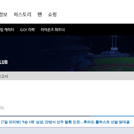
정보
히스토리
팬
쇼핑
럼 캐릭터
GO! 라팍
라이온즈 파트너
보고서
다.
[7일 프리뷰] '9승 1패' 삼성, 안방서 선두 탈환 도전…후라도-톨허스트 선발 맞대결