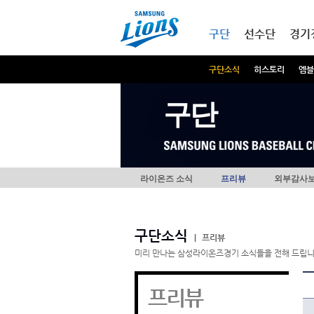
본문내용 바로가기
메인메뉴 바로가기
구단
선수단
경기
구단소식
히스토리
엠블
구단
라이온즈 소식
프리뷰
외부감사
구단소식
|
프리뷰
미리 만나는 삼성라이온즈경기 소식들을 전해 드립니
프리뷰