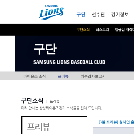
본문내용 바로가기
메인메뉴 바로가기
구단
선수단
경기정보
구단소식
히스토리
엠블럼 캐릭
구단
라이온즈 소식
프리뷰
외부감사보고서
구단소식
|
프리뷰
미리 만나는 삼성라이온즈경기 소식들을 전해 드립니다.
[3일 프리뷰] 원태인 
프리뷰