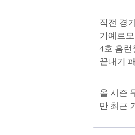
직전 경기
기예르모 
4호 홈런
끝내기 패
올 시즌 
만 최근 