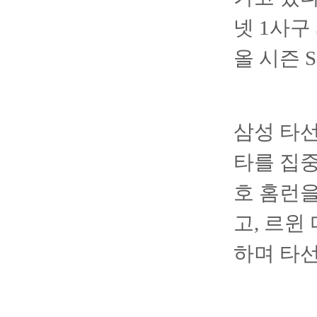
넷 1사구
올 시즌 
삼성 타선
타를 집중
호 홈런
고, 르윈
하며 타선