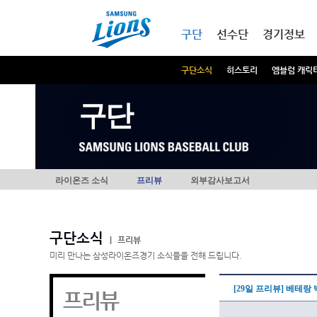
본문내용 바로가기
메인메뉴 바로가기
구단
선수단
경기정보
구단소식
히스토리
엠블럼 캐릭
구단
라이온즈 소식
프리뷰
외부감사보고서
구단소식
|
프리뷰
미리 만나는 삼성라이온즈경기 소식들을 전해 드립니다.
[29일 프리뷰] 베테랑
프리뷰