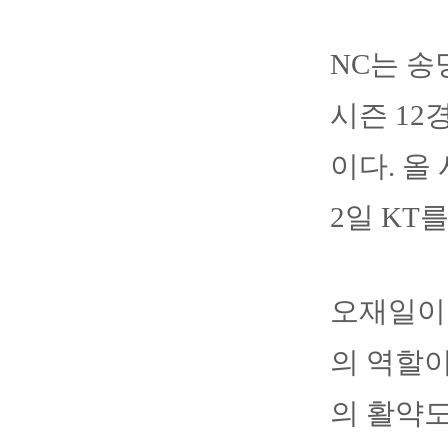
NC는 송
시즌 12
이다. 올
2일 KT
오재일이 
의 역할이
의 활약도