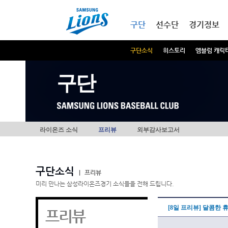
본문내용 바로가기
메인메뉴 바로가기
구단
선수단
경기정보
구단소식
히스토리
엠블럼 캐릭
구단
라이온즈 소식
프리뷰
외부감사보고서
구단소식
|
프리뷰
미리 만나는 삼성라이온즈경기 소식들을 전해 드립니다.
[8일 프리뷰] 달콤한 
프리뷰