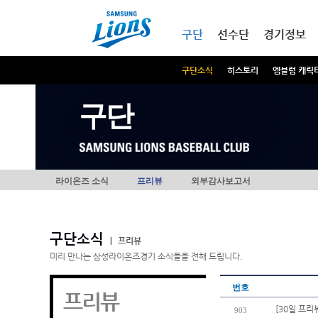
본문내용 바로가기
메인메뉴 바로가기
구단
선수단
경기정보
구단소식
히스토리
엠블럼 캐릭
구단
라이온즈 소식
프리뷰
외부감사보고서
구단소식
|
프리뷰
미리 만나는 삼성라이온즈경기 소식들을 전해 드립니다.
번호
프리뷰
[30일 프리
903