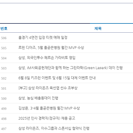
번호
제목
홈경기 4연전 입장 티켓 예매 일정
506
르윈 디아즈, 5월 올곧은병원 월간 MVP 수상
505
삼성, 외국인투수 헤르손 가라비토 영입
504
삼성, iM사회공헌재단과 함께 하는 그린라팍(Green Lapark) 데이 진행
503
6월 8일 키즈런 이벤트 및 6월 15일 대체 이벤트 안내
502
[부고] 삼성 라이온즈 육선엽 선수 조부상
501
삼성, 농심 배홍동데이 진행
500
김성윤, 3-4월 올곧은병원 월간 MVP 수상
499
2025년 인사 경력직(정규직) 채용 공고
498
삼성 라이온즈, 이수그룹과 스폰서십 협약식 진행
497