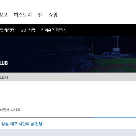
정보
히스토리
팬
쇼핑
럼 캐릭터
GO! 라팍
라이온즈 파트너
보고서
확인해 보세요.
삼성, 대구 시민의 날 진행